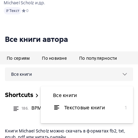
Michael Scholz и др.
Текст
Текст
Средний рейтинг 0 на основе 0 оценок
0
Все книги автора
По сериям
По новизне
По популярности
Все книги
Shortcuts
Все книги
Текстовые книги
1
BPM in der Praxis
186.
от 283,56 ₽
Книги Michael Scholz можно скачать в форматах fb2, txt,
epub, pdf или читать онлайн.