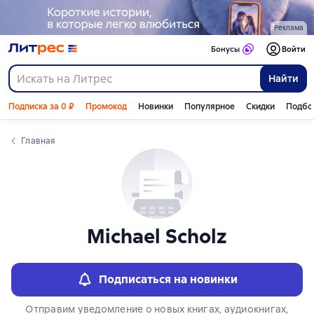
Слайдер с книгами
Реклама
Бонусы
Войти
Найти
Подписка за 0 ₽
Промокод
Новинки
Популярное
Скидки
Подбо
Главная
Michael Scholz
Подписаться на новинки
Отправим уведомление о новых книгах, аудиокнигах,