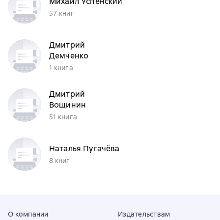
Михаил Успенский
только для тех, кто поторопится заслужить рай
57 книг
и бессмертие, ведь времени почти не осталось».
Дмитрий
Демченко
1 книга
Дмитрий
Вощинин
51 книга
Наталья Пугачёва
8 книг
О компании
Издательствам