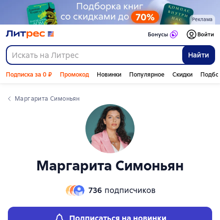
Реклама
Бонусы
Войти
Найти
Подписка за 0 ₽
Промокод
Новинки
Популярное
Скидки
Подбо
Маргарита Симоньян
Маргарита Симоньян
736
подписчиков
Подписаться на новинки