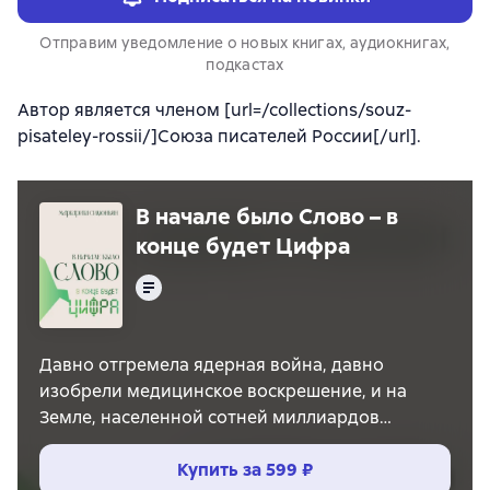
Отправим уведомление о новых книгах, аудиокнигах,
подкастах
Автор является членом [url=/collections/souz-
pisateley-rossii/]Союза писателей России[/url].
В начале было Слово – в
конце будет Цифра
Текст
Давно отгремела ядерная война, давно
изобрели медицинское воскрешение, и на
Земле, населенной сотней миллиардов
воскрешённых людей, официально объявили
последние времена. Развалины бывших
Купить за
599 ₽