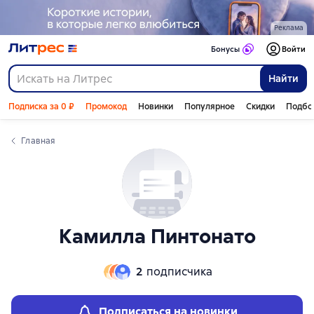
Слайдер с книгами
Реклама
Бонусы
Войти
Найти
Подписка за 0 ₽
Промокод
Новинки
Популярное
Скидки
Подбо
Главная
Камилла Пинтонато
2
подписчика
Подписаться на новинки