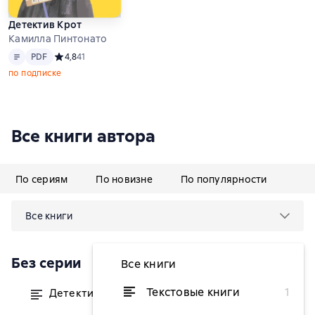
Детектив Крот
Камилла Пинтонато
Текст
PDF
PDF
Средний рейтинг 4,8 на основе 41 оценок
4,8
41
по подписке
Все книги автора
По сериям
По новизне
По популярности
Все книги
Без серии
Все книги
Текстовые книги
1
Детектив Крот
от 364,90 ₽