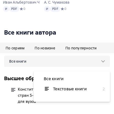
Иван Альбертович Чуканов и др.
А. С. Чумакова
Текст
PDF
Текст
PDF
PDF
Средний рейтинг 0 на основе 0 оценок
0
PDF
Средний рейтинг 0 на основе 0 оц
0
Все книги автора
По сериям
По новизне
По популярности
Все книги
Высшее образование
Все книги
Текстовые книги
2
Конституционное право зарубежных
от 1 929 ₽
стран 5-е изд., пер. и доп. Учебник
для вузов