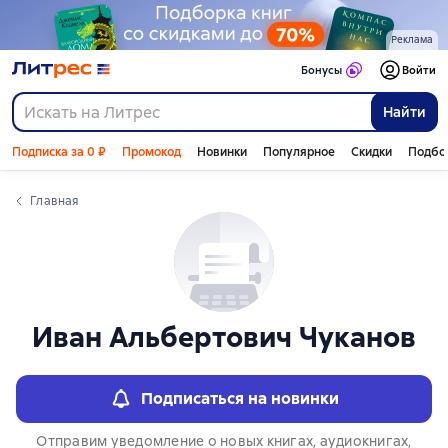
Слайдер с книгами
Реклама
Бонусы
Войти
Найти
Подписка за 0 ₽
Промокод
Новинки
Популярное
Скидки
Подбо
Главная
Иван Альбертович Чуканов
Подписаться на новинки
Отправим уведомление о новых книгах, аудиокнигах,