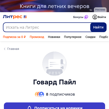
Слайдер с книгами
Слайдер с книгами
Реклама
Бонусы
Войти
Найти
Подписка за 0 ₽
Промокод
Новинки
Популярное
Скидки
Подбо
Главная
Говард Пайл
8
подписчиков
Подписаться на новинки