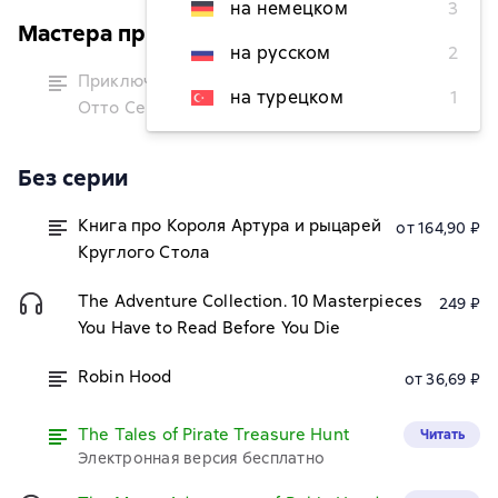
на немецком
3
Мастера приключений
на русском
2
временно
Приключения Джека Баллистера.
недоступна
на турецком
1
Отто Серебряная Рука
Без серии
Книга про Короля Артура и рыцарей
от 164,90 ₽
Круглого Стола
The Adventure Collection. 10 Masterpieces
249 ₽
You Have to Read Before You Die
Robin Hood
от 36,69 ₽
The Tales of Pirate Treasure Hunt
Читать
Электронная версия бесплатно