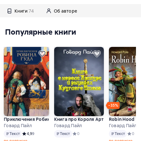
Книги
74
Об авторе
Популярные книги
−35%
Приключения Робина Гуда
Книга про Короля Артура и рыцарей 
Robin Hood
Говард Пайл
Говард Пайл
Говард Пайл
Текст
Текст
Текст
Текст
Средний рейтинг 4,9 на основе 9 оценок
4,9
9
Текст
Средний рейтинг 0 на основе 0 оце
0
Текст
Средни
0