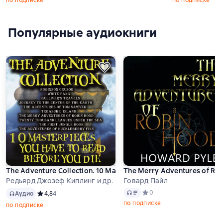
по подписке
по подписке
Популярные аудиокниги
The Adventure Collection. 10 Masterpieces You Have to Read Be
The Merry Adventures of Ro
Редьярд Джозеф Киплинг и др.
Говард Пайл
Аудио
Аудио
Средний рейтинг 0 на осно
0
Аудио
Средний рейтинг 4,8 на основе 4 оценок
4,8
4
по подписке
по подписке