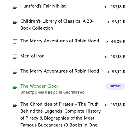
Huntford's Fair Nihiist
от 187,18 ₽
Children's Library of Classics: A 20-
от 93,12 ₽
Book Collection
The Merry Adventures of Robin Hood
от 46,09 ₽
Men of Iron
от 187,18 ₽
The Merry Adventures of Robin Hood
от 93,12 ₽
The Wonder Clock
Читать
Электронная версия бесплатно
The Chronicles of Pirates – The Truth
от 187,18 ₽
Behind the Legends: Complete History
of Piracy & Biographies of the Most
Famous Buccaneers (9 Books in One