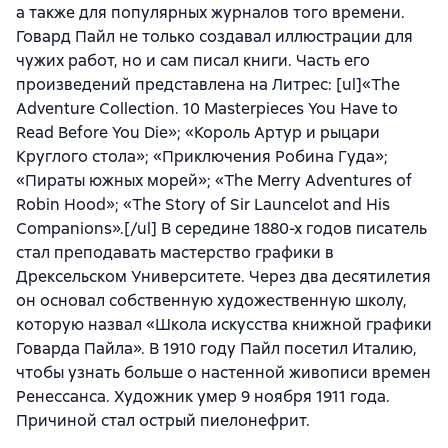
а также для популярных журналов того времени.
Говард Пайл не только создавал иллюстрации для
чужих работ, но и сам писал книги. Часть его
произведений представлена на Литрес: [ul]«The
Adventure Collection. 10 Masterpieces You Have to
Read Before You Die»; «Король Артур и рыцари
Круглого стола»; «Приключения Робина Гуда»;
«Пираты южных морей»; «The Merry Adventures of
Robin Hood»; «The Story of Sir Launcelot and His
Companions».[/ul] В середине 1880-х годов писатель
стал преподавать мастерство графики в
Дрексельском Университете. Через два десятилетия
он основал собственную художественную школу,
которую назвал «Школа искусства книжной графики
Говарда Пайла». В 1910 году Пайл посетил Италию,
чтобы узнать больше о настенной живописи времен
Ренессанса. Художник умер 9 ноября 1911 года.
Причиной стал острый пиелонефрит.