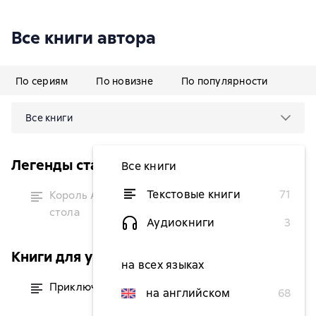
Все книги автора
По сериям
По новизне
По популярности
Все книги
Легенды старой Европы
Все книги
временно
Текстовые книги
71
Король Артур и рыцари Круглого
недоступна
стола
Аудиокниги
3
Книги для умных детей
на всех языках
Приключения Робина Гуда
от 199 ₽
на английском
68