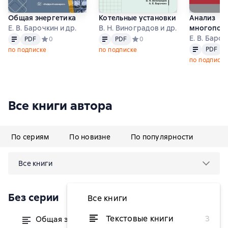
Общая энергетика
Котельные установки
Анализ
Е. В. Барочкин и др.
В. Н. Виноградов и др.
многопот
Текст
PDF
Текст
PDF
тепломас
Е. В. Бароч
PDF
Средний рейтинг 0 на основе 0 оценок
0
PDF
Средний рейтинг 0 на основе 0
0
Текст
PDF
систем. М
PDF
С
по подписке
по подписке
по подписке
Все книги автора
По сериям
По новизне
По популярности
Все книги
Без серии
Все книги
Текстовые книги
3
Общая энергетика
от 1 260 ₽