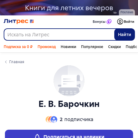
Слайдер с книгами
Реклама
Бонусы
Войти
Найти
Подписка за 0 ₽
Промокод
Новинки
Популярное
Скидки
Подбо
Главная
Е. В. Барочкин
2
подписчика
Подписаться на новинки