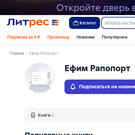
Слайдер с книгами
Каталог
Подписка за 0 ₽
Промокод
Новинки
Популярное
Главная
Ефим Рапопорт
Ефим Рапопорт
Подписаться на новин
Книги
2