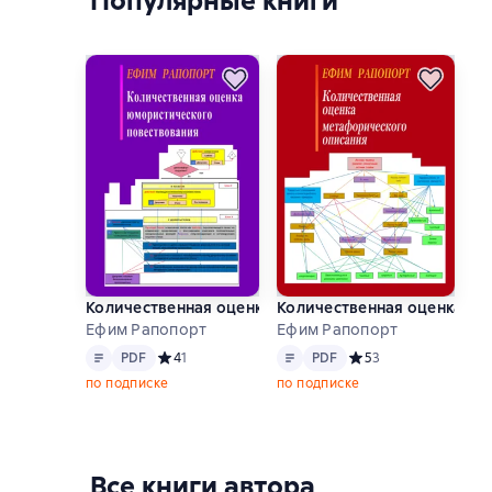
Популярные книги
Количественная оценка юмористического повеств
Количественная оценка ме
Ефим Рапопорт
Ефим Рапопорт
Текст
PDF
Текст
PDF
PDF
Средний рейтинг 4 на основе 1 оценок
4
1
PDF
Средний рейтинг 5 на
5
3
по подписке
по подписке
Все книги автора