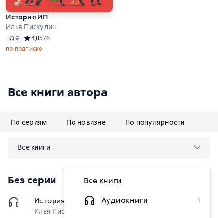
История ИП
Илья Пискулин
Аудио
Средний рейтинг 4,8 на основе 576 оценок
4,8
576
по подписке
Все книги автора
По сериям
По новизне
По популярности
Все книги
Без серии
Все книги
Аудиокниги
1
История ИП
(Редактор)
399 ₽
Илья Пискулин