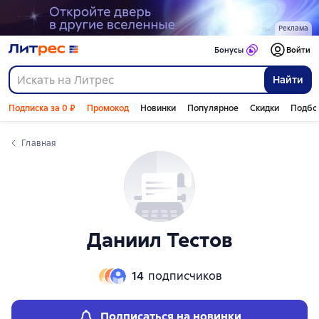
Слайдер с книгами
Реклама
Бонусы
Войти
Найти
Подписка за 0 ₽
Промокод
Новинки
Популярное
Скидки
Подбо
Главная
Даниил Тестов
14
подписчиков
Подписаться на новинки