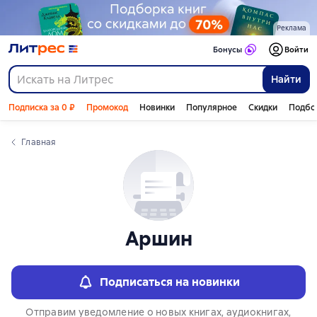
Слайдер с книгами
Реклама
Бонусы
Войти
Найти
Подписка за 0 ₽
Промокод
Новинки
Популярное
Скидки
Подбо
Главная
Аршин
Подписаться на новинки
Отправим уведомление о новых книгах, аудиокнигах,