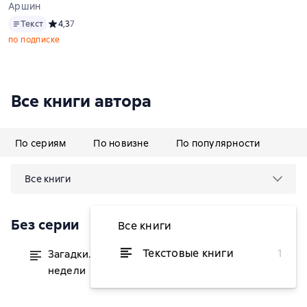
Аршин
Текст
Текст
Средний рейтинг 4,3 на основе 7 оценок
4,3
7
по подписке
Все книги автора
По сериям
По новизне
По популярности
Все книги
Без серии
Все книги
Текстовые книги
1
Загадки. Времена года. Месяцы. Дни
от 6 ₽
недели