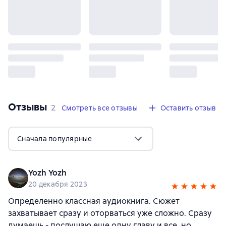
Отзывы
,
2 отзыва
2
Смотреть все отзывы
Оставить отзыв
Сначала популярные
Yozh Yozh
20 декабря 2023
Определенно классная аудиокнига. Сюжет
захватывает сразу и оторваться уже сложно. Сразу
думаешь - послушаю еще одну главу и все, но