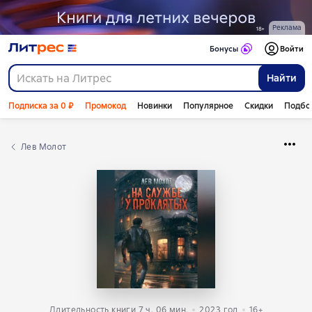
Реклама
Бонусы
Войти
Найти
Подписка за 0 ₽
Промокод
Новинки
Популярное
Скидки
Подбо
Лев Молот
Длительность книги 7 ч. 06 мин.
2023
год
16+