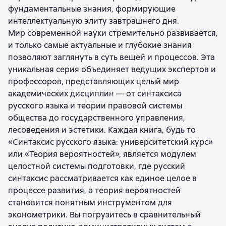
фундаментальные знания, формирующие
Алексей Янович Курбатов
интеллектуальную элиту завтрашнего дня.
Валерий Владимирович Приемко
Мир современной науки стремительно развивается,
Наталия Петровна Кузнецова
и только самые актуальные и глубокие знания
Юрий Федорович Касимов
позволяют заглянуть в суть вещей и процессов. Эта
Ирина Валентиновна Решетникова
уникальная серия объединяет ведущих экспертов и
Вера Алексеевна Ачкасова
профессоров, представляющих целый мир
Ольга Георгиевна Филатова
академических дисциплин — от синтаксиса
Лидия Сергеевна Леонтьева
А. А. Ивин
русского языка и теории правовой системы
Владимир Иванович Бусов
общества до государственного управления,
Олег Александрович Кривцун
А. Н. Джуринский
лесоведения и эстетики. Каждая книга, будь то
Алексей Васильевич Тебекин
«Синтаксис русского языка: университетский курс»
Любовь Николаевна Орлова
или «Теория вероятностей», является модулем
Анна Михайловна Чернышева
целостной системы подготовки, где русский
Дмитрий Витальевич Шевчук
синтаксис рассматривается как единое целое в
Михаил Павлович Березин
процессе развития, а теория вероятностей
Артур Русланович Батчаев
становится понятным инструментом для
Николай Борисович Жунда
эконометрики. Вы погрузитесь в сравнительный
Марина Васильевна Несена