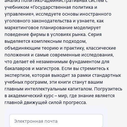
анализ политико-административных систем с
Лев Израйлевич Савулькин
учебником «Государственная политика и
Наталья Александровна Лебедева
управление», исследуете основы иностранного
Андрей Павлович Заостровцев
уголовного законодательства и узнаете, как
Елизавета Эдуардовна Колчинская
маркетинговое планирование моделирует
Борис Савельевич Жихаревич
поведение фирмы в условиях рынка. Серия
Дарья Александровна Табачникова
выделяется комплексным подходом,
Дмитрий Адександрович Покровский
объединяющим теорию и практику, классические
Денис Валентинович Кадочников
положения и самые современные исследования,
Ольга Васильевна Русецкая
что делает её незаменимым фундаментом для
Ирина Анатольевна Карелина
бакалавров и магистров. Если вы стремитесь к
Нина Юрьевна Одинг
экспертизе, которая выходит за рамки стандартных
Игорь Викторович Александров
учебных программ, эти книги станут вашим
Рашид Тазитдинович Мухаев
главным интеллектуальным капиталом. Погрузитесь
Анна Владимировна Реут
в академический курс – мир, где знание является
Галина Афонасьевна Маховикова
главной движущей силой прогресса.
Наталья Владимировна Сергеева
Дмитрий Семенович Алексанов
Владимир Васильевич Маковецкий
Электронная почта
Валерий Анатольевич Сафонов