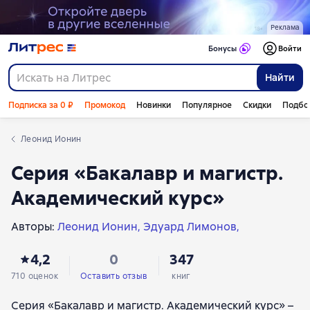
Реклама
Бонусы
Войти
Найти
Подписка за 0 ₽
Промокод
Новинки
Популярное
Скидки
Подбо
Леонид Ионин
Серия «Бакалавр и магистр.
Академический курс»
Авторы:
Леонид Ионин
Эдуард Лимонов
А. С. Кусков
Елена Пономаренко
Ю. А. Крохина
4,2
0
347
Вадим Анатольевич Белов
Б. В. Марков
Р. И. Хасбулатов
Владимир Попондопуло
710 оценок
Оставить отзыв
книг
Г. А. Есаков
А. С. Диденко
В. А. Гончаров
Серия «Бакалавр и магистр. Академический курс» –
Михаил Львович Гальперин