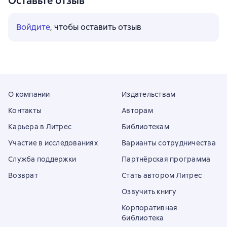
Оставьте отзыв
Никита Дмитриевич Петров
Татьяна Игоревна Сергиевская
Войдите
, чтобы оставить отзыв
Марат Харисович Мусин
Вадим Юрьевич Арзамасов
Анастасия Юрьевна Загорулько
Елена Альбертовна Яковлева
Антон Александрович Волков
Александр Дмитриевич Дугин
О компании
Издательствам
Валерий Геннадиевич Имаев
Контакты
Авторам
Юлия Александровна Бровкович
Карьера в Литрес
Библиотекам
Наталья Юрьевна Налимова
Евгений Юльевич Бавыкин
Участие в исследованиях
Варианты сотрудничества
Максим Карлович Кондратенко
Служба поддержки
Партнёрская программа
Евгений Алексеевич Пантюшенко
Возврат
Стать автором Литрес
Татьяна Николаевна Будишевская
Олеся Олеговна Громенко
Озвучить книгу
Алина Рафаилевна Силина
Корпоративная
Елизавета Сергеевна Ясакова
библиотека
Иван Александрович Крохоткин