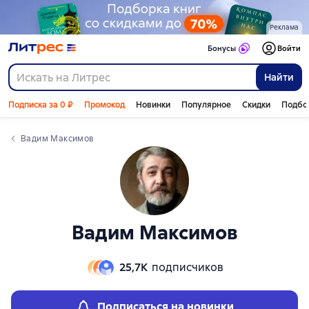
Реклама
Бонусы
Войти
Найти
Подписка за 0 ₽
Промокод
Новинки
Популярное
Скидки
Подбо
Вадим Максимов
Вадим Максимов
25,7К
подписчиков
Подписаться на новинки