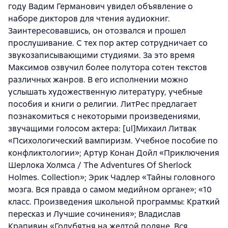
году Вадим Германович увидел объявление о
наборе дикторов для чтения аудиокниг.
Заинтересовавшись, он отозвался и прошел
прослушивание. С тех пор актер сотрудничает со
звукозаписывающими студиями. За это время
Максимов озвучил более полутора сотен текстов
различных жанров. В его исполнении можно
услышать художественную литературу, учебные
пособия и книги о религии. ЛитРес предлагает
познакомиться с некоторыми произведениями,
звучащими голосом актера: [ul]Михаил Литвак
«Психологический вампиризм. Учебное пособие по
конфликтологии»; Артур Конан Дойл «Приключения
Шерлока Холмса / The Adventures Of Sherlock
Holmes. Collection»; Эрик Чадлер «Тайны головного
мозга. Вся правда о самом медийном органе»; «10
класс. Произведения школьной программы: Краткий
пересказ и Лучшие сочинения»; Владислав
Крапивин «Голубятня на желтой поляне. Вся