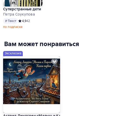
Суперстранные дети
Петра Соукупова
Текст
Текст
Средний рейтинг 4,9 на основе 42 оценок
4,9
42
по подписке
Вам может понравиться
Эксклюзив
Астрид Линдгрен «Малыш и Карлсон, который живет на крыш