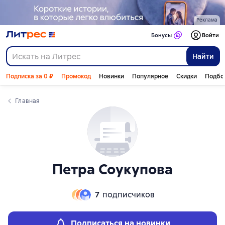
Слайдер с книгами
Слайдер с книгами
Реклама
Бонусы
Войти
Найти
Подписка за 0 ₽
Промокод
Новинки
Популярное
Скидки
Подбо
Главная
Петра Соукупова
7
подписчиков
Подписаться на новинки