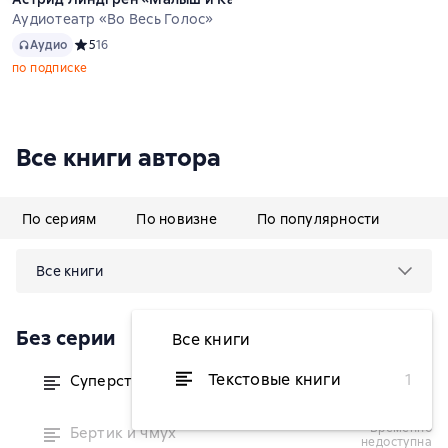
Аудиотеатр «Во Весь Голос»
Аудио
Аудио
Средний рейтинг 5 на основе 16 оценок
5
16
по подписке
Все книги автора
По сериям
По новизне
По популярности
Все книги
Без серии
Все книги
Текстовые книги
1
Суперстранные дети
от 364,90 ₽
временно
Бертик и чмух
недоступна