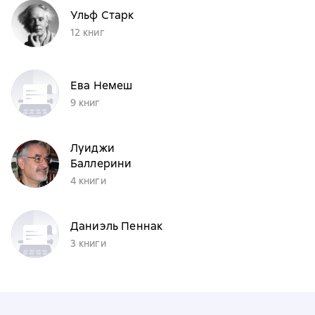
Ульф Старк
12 книг
Ева Немеш
9 книг
Луиджи
Баллерини
4 книги
Даниэль Пеннак
3 книги