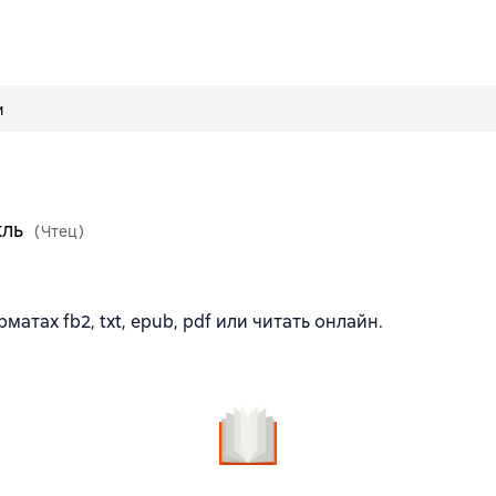
и
кль
(Чтец)
атах fb2, txt, epub, pdf или читать онлайн.