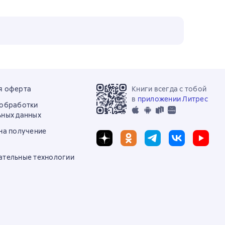
я оферта
Книги всегда с тобой
в
приложении Литрес
 обработки
ьных данных
на получение
ательные технологии