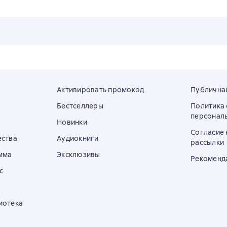
Активировать промокод
Публична
Бестселлеры
Политика
персонал
Новинки
Согласие 
ества
Аудиокниги
рассылки
мма
Эксклюзивы
Рекоменд
с
иотека