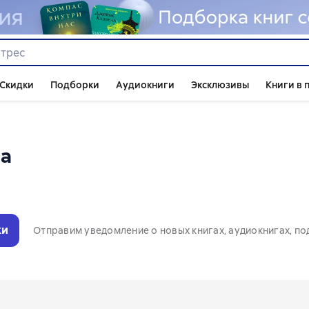
Скидки
Подборки
Аудиокниги
Эксклюзивы
Книги в 
ва
ки
Отправим уведомление о новых книгах, аудиокнигах, по