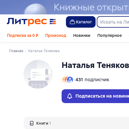
Слайдер с книгами
Каталог
Подписка за 0 ₽
Промокод
Новинки
Популярное
Главная
Наталья Тенякова
Наталья Теняко
431
подписчик
Подписаться на новин
Книги
1