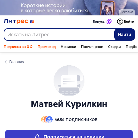
Слайдер с книгами
Слайдер с книгами
Реклама
Бонусы
Войти
Найти
Подписка за 0 ₽
Промокод
Новинки
Популярное
Скидки
Подбо
Главная
Матвей Курилкин
608
подписчиков
Подписаться на новинки