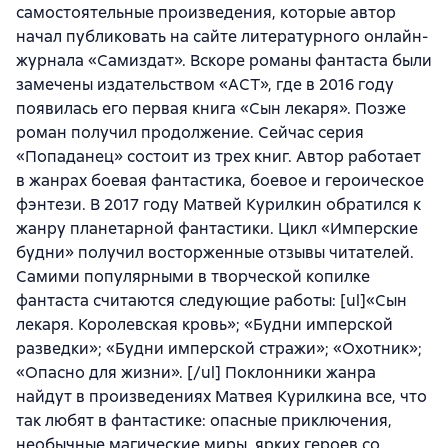
самостоятельные произведения, которые автор
начал публиковать на сайте литературного онлайн-
журнала «Самиздат». Вскоре романы фантаста были
замечены издательством «АСТ», где в 2016 году
появилась его первая книга «Сын лекаря». Позже
роман получил продолжение. Сейчас серия
«Попаданец» состоит из трех книг. Автор работает
в жанрах боевая фантастика, боевое и героическое
фэнтези. В 2017 году Матвей Курилкин обратился к
жанру планетарной фантастики. Цикл «Имперские
будни» получил восторженные отзывы читателей.
Самими популярными в творческой копилке
фантаста считаются следующие работы: [ul]«Сын
лекаря. Королевская кровь»; «Будни имперской
разведки»; «Будни имперской стражи»; «Охотник»;
«Опасно для жизни». [/ul] Поклонники жанра
найдут в произведениях Матвея Курилкина все, что
так любят в фантастике: опасные приключения,
необычные магические миры, ярких героев со