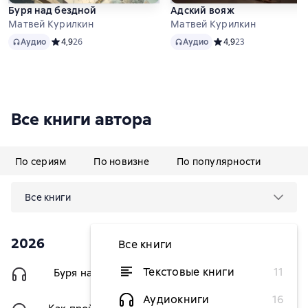
Буря над бездной
Адский вояж
Матвей Курилкин
Матвей Курилкин
Аудио
Аудио
Аудио
Средний рейтинг 4,9 на основе 26 оценок
4,9
26
Аудио
Средний рейтинг 4,9 н
4,9
23
Все книги автора
По сериям
По новизне
По популярности
Все книги
2026
Все книги
Текстовые книги
11
Буря над бездной
349 ₽
Аудиокниги
16