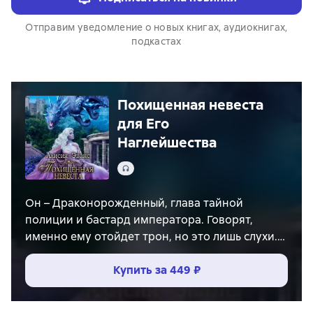
Отправим уведомление о новых книгах, аудиокнигах,
подкастах
Похищенная невеста
для Его
Наглейшества
Аудио
Он – Драконорожденный, глава тайной
полиции и бастард императора. Говорят,
именно ему отойдет трон, но это лишь слухи.
Он явился за мной, похитил, надел рабский
браслет и унес на другой конец света.
Купить за
449 ₽
И знаете, что? Это был самый счастливый день
в моей жизни!