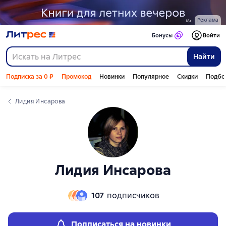
Реклама
Бонусы
Войти
Найти
Подписка за 0 ₽
Промокод
Новинки
Популярное
Скидки
Подбо
Лидия Инсарова
Лидия Инсарова
107
подписчиков
Подписаться на новинки