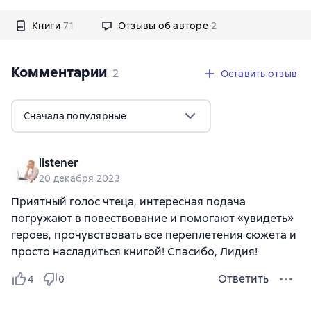
Потому что на родине меня собираются
выдать замуж за старика-чернокнижника, все
Книги
71
Отзывы об авторе
2
прежние жены которого погибли при странных
обстоятельствах. Когда я молила богов
Комментарии
,
2 отзыва
2
избавить меня от такой участи, я, конечно,
Оставить отзыв
немного другое имела в виду, но и бастард
тоже сгодится. Он поймал меня, приняв за
Сначала популярные
именитую воровку. Т-с-с! Только не говорите
ему, что я – принцесса, двенадцатая дочь
короля. Ходит слух, что моему похитителю
listener
срочно нужна супруга королевских кровей.
20 декабря 2023
Только с ней он сможет обрести всю полноту
Приятный голос чтеца, интересная подача
власти. Но вы же меня не выдадите, правда?
погружают в повествование и помогают «увидеть»
героев, прочувствовать все переплетения сюжета и
просто насладиться книгой! Спасибо, Лидия!
Ответить
4
0