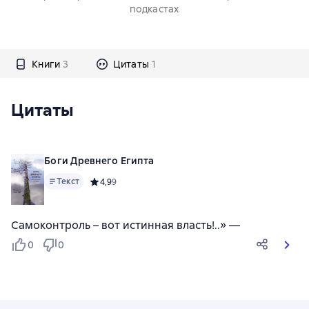
подкастах
Книги
3
Цитаты
1
Цитаты
Боги Древнего Египта
Текст
Средний рейтинг 4,9 на основе 9 оценок
4,9
9
Самоконтроль – вот истинная власть!..» —
0
0