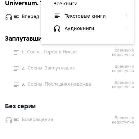
Universum. Технотриллер
Все книги
Текстовые книги
1
Вперед
от 299 ₽
Аудиокниги
1
Заплутавшие Сосны
временно
Сосны. Город в Нигде
1.
недоступна
временно
Сосны. Заплутавшие
2.
недоступна
временно
Сосны. Последняя надежда
3.
недоступна
Без серии
временно
Возвращение
недоступна