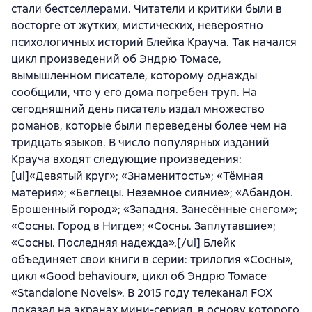
стали бестселлерами. Читатели и критики были в
восторге от жутких, мистических, невероятно
психологичных историй Блейка Крауча. Так начался
цикл произведений об Эндрю Томасе,
вымышленном писателе, которому однажды
сообщили, что у его дома погребен труп. На
сегодняшний день писатель издал множество
романов, которые были переведены более чем на
тридцать языков. В число популярных изданий
Крауча входят следующие произведения:
[ul]«Девятый круг»; «Знаменитость»; «Тёмная
материя»; «Беглецы. Неземное сияние»; «Абандон.
Брошенный город»; «Западня. Занесённые снегом»;
«Сосны. Город в Нигде»; «Сосны. Заплутавшие»;
«Сосны. Последняя надежда».[/ul] Блейк
объединяет свои книги в серии: трилогия «Сосны»,
цикл «Good behaviour», цикл об Эндрю Томасе
«Standalone Novels». В 2015 году телеканал FOX
показал на экранах мини-сериал, в основу которого