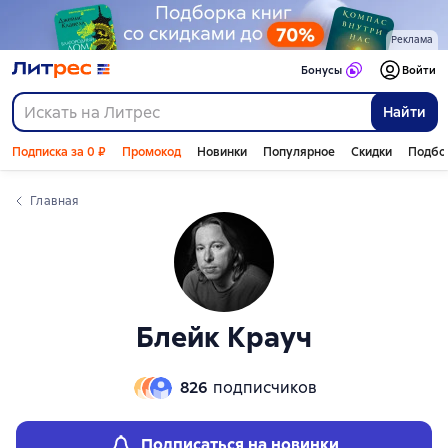
Слайдер с книгами
Слайдер с книгами
Реклама
Бонусы
Войти
Найти
Подписка за 0 ₽
Промокод
Новинки
Популярное
Скидки
Подбо
Главная
Блейк Крауч
826
подписчиков
Подписаться на новинки