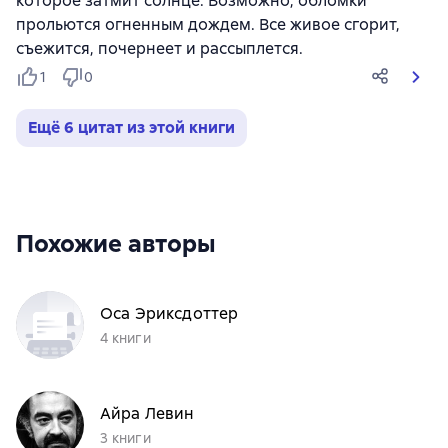
которое затмит солнце. Возможно, обломки
прольются огненным дождем. Все живое сгорит,
съежится, почернеет и рассыплется.
1
0
Ещё 6 цитат из этой книги
Похожие авторы
Оса Эриксдоттер
4 книги
Айра Левин
3 книги