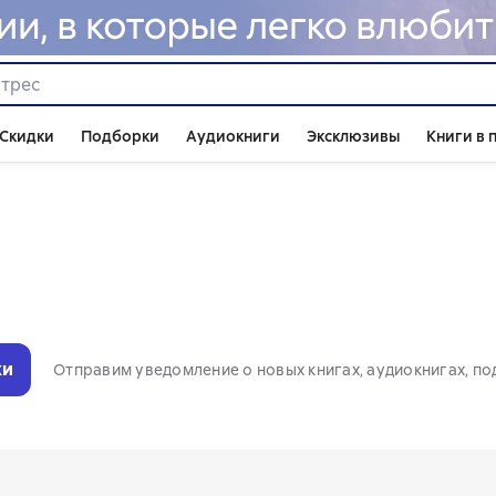
Скидки
Подборки
Аудиокниги
Эксклюзивы
Книги в 
ки
Отправим уведомление о новых книгах, аудиокнигах, по