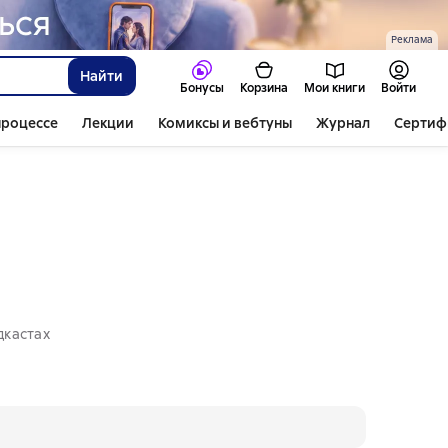
Реклама
Найти
Бонусы
Корзина
Мои книги
Войти
процессе
Лекции
Комиксы и вебтуны
Журнал
Сертиф
дкастах