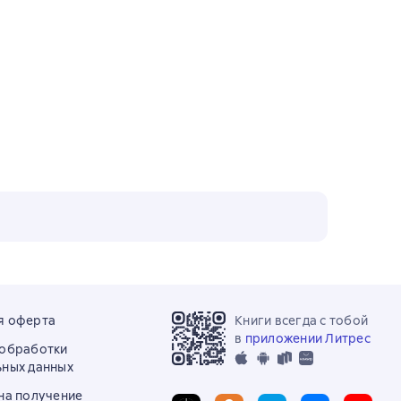
я оферта
Книги всегда с тобой
в
приложении Литрес
 обработки
ьных данных
на получение