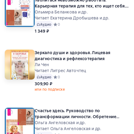
Уволиться невозможно работать.
Карьерная терапия для тех, кто ищет себя.
Гвоздетерапия. Пошаговая инструкция для
Ольмира Беланкова и др.
внутренней трансформации
Читает Екатерина Дробышева и др.
Аудио
Средний рейтинг 0 на основе 0 оценок
0
1 349 ₽
Зеркало души и здоровья. Лицевая
диагностика и рефлексотерапия
Ли Чен
Читает Литрес Авточтец
Аудио
Средний рейтинг 0 на основе 0 оценок
0
309,90 ₽
или по подписке
Счастье здесь. Руководство по
трансформации личности. Обретение
гармонии и баланса + Гвоздетерапия.
Ольга Ангеловская и др.
Пошаговая инструкция для внутренней
Читает Ольга Ангеловская и др.