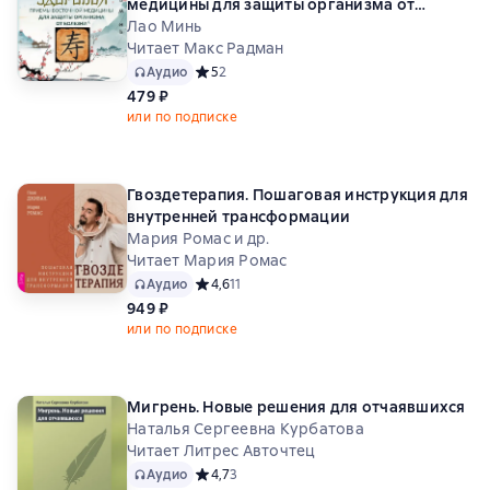
медицины для защиты организма от
болезни
Лао Минь
Читает Макс Радман
Аудио
Средний рейтинг 5 на основе 2 оценок
5
2
479 ₽
или по подписке
Гвоздетерапия. Пошаговая инструкция для
внутренней трансформации
Мария Ромас и др.
Читает Мария Ромас
Аудио
Средний рейтинг 4,6 на основе 11 оценок
4,6
11
949 ₽
или по подписке
Мигрень. Новые решения для отчаявшихся
Наталья Сергеевна Курбатова
Читает Литрес Авточтец
Аудио
Средний рейтинг 4,7 на основе 3 оценок
4,7
3