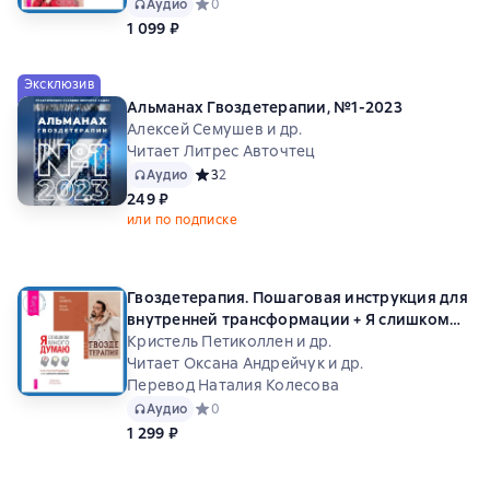
трансформации
Аудио
Средний рейтинг 0 на основе 0 оценок
0
1 099 ₽
Эксклюзив
Альманах Гвоздетерапии, №1-2023
Алексей Семушев и др.
Читает Литрес Авточтец
Аудио
Средний рейтинг 3 на основе 2 оценок
3
2
249 ₽
или по подписке
Гвоздетерапия. Пошаговая инструкция для
внутренней трансформации + Я слишком
много думаю
Кристель Петиколлен и др.
Читает Оксана Андрейчук и др.
Перевод Наталия Колесова
Аудио
Средний рейтинг 0 на основе 0 оценок
0
1 299 ₽