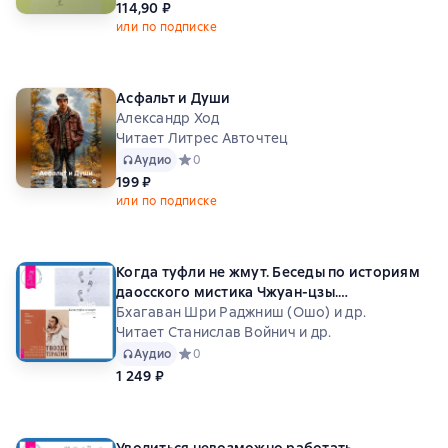
114,90 ₽
или по подписке
Асфальт и Души
Александр Ход
Читает Литрес Авточтец
Аудио
Средний рейтинг 0 на основе 0 оценок
0
199 ₽
или по подписке
Когда туфли не жмут. Беседы по историям
даосского мистика Чжуан-цзы.
Гвоздетерапия. Пошаговая инструкция для
Бхагаван Шри Раджниш (Ошо) и др.
внутренней трансформации
Читает Станислав Войнич и др.
Аудио
Средний рейтинг 0 на основе 0 оценок
0
1 249 ₽