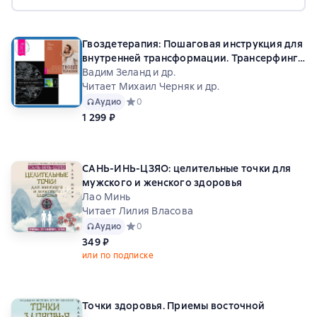
Гвоздетерапия: Пошаговая инструкция для
внутренней трансформации. Трансерфинг
реальности. Ступень I: Пространство
Вадим Зеланд и др.
вариантов
Читает Михаил Черняк и др.
Аудио
Средний рейтинг 0 на основе 0 оценок
0
1 299 ₽
САНЬ-ИНЬ-ЦЗЯО: целительные точки для
мужского и женского здоровья
Лао Минь
Читает Лилия Власова
Аудио
Средний рейтинг 0 на основе 0 оценок
0
349 ₽
или по подписке
Точки здоровья. Приемы восточной