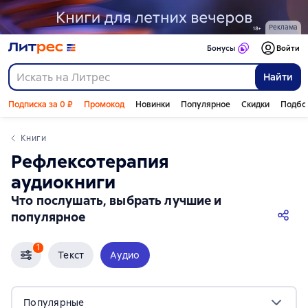
Реклама
Бонусы
Войти
Найти
Подписка за 0 ₽
Промокод
Новинки
Популярное
Скидки
Подбо
Книги
рефлексотерапия
аудиокниги
Что послушать, выбрать лучшие и
популярное
1
Текст
Аудио
Популярные