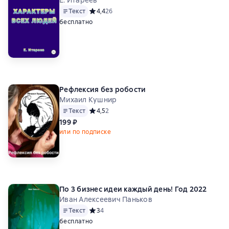
Е. Итареев
Текст
Средний рейтинг 4,4 на основе 26 оценок
4,4
26
бесплатно
Рефлексия без робости
Михаил Кушнир
Текст
Средний рейтинг 4,5 на основе 2 оценок
4,5
2
199 ₽
или по подписке
По 3 бизнес идеи каждый день! Год 2022
Иван Алексеевич Паньков
Текст
Средний рейтинг 3 на основе 4 оценок
3
4
бесплатно