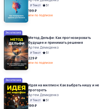
Текст
Средний рейтинг 5 на основе 1 оценок
5
1
199 ₽
или по подписке
Эксклюзив
Метод Дельфи: Как прогнозировать
будущее и принимать решения
Артем Демиденко
Текст
Средний рейтинг 5 на основе 1 оценок
5
1
229 ₽
или по подписке
Эксклюзив
Идея на миллион: Как выбрать нишу и не
прогореть
Артем Демиденко
Текст
Средний рейтинг 5 на основе 1 оценок
5
1
199 ₽