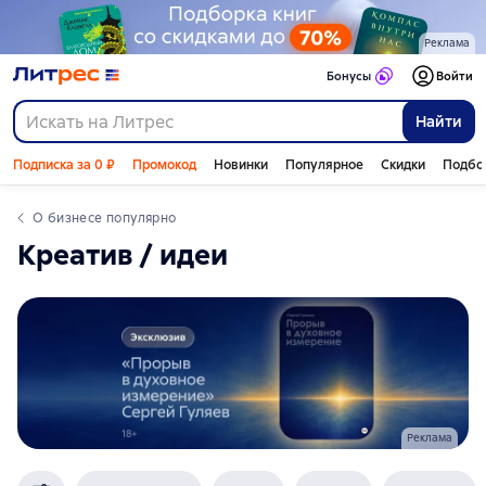
Реклама
Бонусы
Войти
Найти
Подписка за 0 ₽
Промокод
Новинки
Популярное
Скидки
Подбо
о бизнесе популярно
креатив / идеи
Реклама