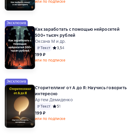
или по подписке
Эксклюзив
Как заработать с помощью нейросетей
500+ тысяч рублей
Оксана М и др.
Текст
Средний рейтинг 3,5 на основе 4 оценок
3,5
4
199 ₽
или по подписке
Эксклюзив
Сторителлинг от А до Я: Научись говорить
интересно
Артем Демиденко
Текст
Средний рейтинг 5 на основе 1 оценок
5
1
199 ₽
или по подписке