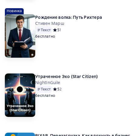
Новинка
Рождение волка: Путь Рихтера
Стивен Марш
Текст
Средний рейтинг 5 на основе 1 оценок
5
1
бесплатно
Утраченное Эхо (Star Citizen)
NightInGuile
Текст
Средний рейтинг 5 на основе 2 оценок
5
2
бесплатно
PIXAR. Перезагрузка. Как вдохнуть в бизнес