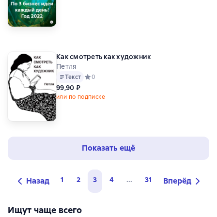
Как смотреть как художник
Петля
Текст
Средний рейтинг 0 на основе 0 оценок
0
99,90 ₽
или по подписке
Показать ещё
1
2
3
4
...
31
Назад
Вперёд
Ищут чаще всего