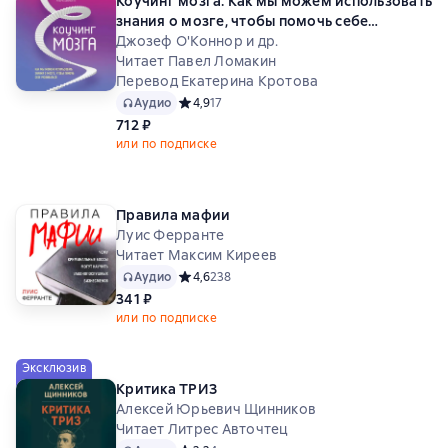
Коучинг мозга. Как мы можем использовать
знания о мозге, чтобы помочь себе
развиваться
Джозеф О'Коннор и др.
Читает Павел Ломакин
Перевод Екатерина Кротова
Аудио
Средний рейтинг 4,9 на основе 17 оценок
4,9
17
712 ₽
или по подписке
Правила мафии
Луис Ферранте
Читает Максим Киреев
Аудио
Средний рейтинг 4,6 на основе 238 оценок
4,6
238
341 ₽
или по подписке
Эксклюзив
Критика ТРИЗ
Алексей Юрьевич Щинников
Читает Литрес Авточтец