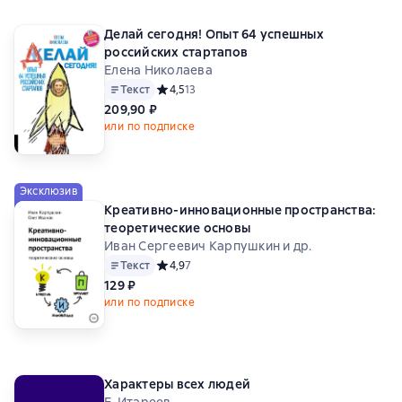
Делай сегодня! Опыт 64 успешных
российских стартапов
Елена Николаева
Текст
Средний рейтинг 4,5 на основе 13 оценок
4,5
13
209,90 ₽
или по подписке
Эксклюзив
Креативно-инновационные пространства:
теоретические основы
Иван Сергеевич Карпушкин и др.
Текст
Средний рейтинг 4,9 на основе 7 оценок
4,9
7
129 ₽
или по подписке
Характеры всех людей