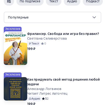
По подписке
Текст
Аудио
Подкаст
Популярные
Эксклюзив
Фрилансер. Свобода или игра без правил?
Светлана Селиверстова
Текст
Средний рейтинг 0 на основе 0 оценок
0
199 ₽
Эксклюзив
Как придумать свой метод решения любой
задачи
Александр Логвинов
Читает Литрес Авточтец
Аудио
Средний рейтинг 5 на основе 2 оценок
5
2
199 ₽