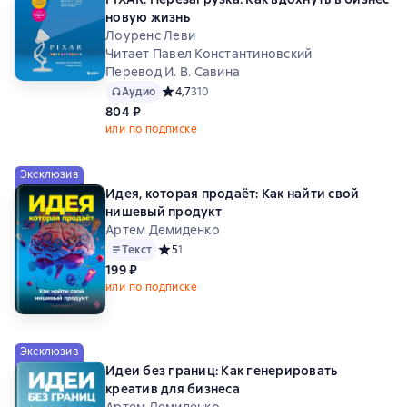
новую жизнь
Лоуренс Леви
Читает Павел Константиновский
Перевод И. В. Савина
Аудио
Средний рейтинг 4,7 на основе 310 оценок
4,7
310
804 ₽
или по подписке
Эксклюзив
Идея, которая продаёт: Как найти свой
нишевый продукт
Артем Демиденко
Текст
Средний рейтинг 5 на основе 1 оценок
5
1
199 ₽
или по подписке
Эксклюзив
Идеи без границ: Как генерировать
креатив для бизнеса
Артем Демиденко