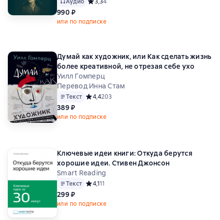
Аудио
Средний рейтинг 3,3 на основе 4 оценок
3,3
4
990 ₽
или по подписке
Думай как художник, или Как сделать жизнь
более креативной, не отрезая себе ухо
Уилл Гомперц
Перевод Инна Стам
Текст
Средний рейтинг 4,4 на основе 203 оценок
4,4
203
389 ₽
или по подписке
Ключевые идеи книги: Откуда берутся
хорошие идеи. Стивен Джонсон
Smart Reading
Текст
Средний рейтинг 4,1 на основе 11 оценок
4,1
11
299 ₽
или по подписке