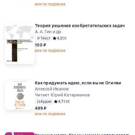
или по подписке
Теория решения изобретательских задач
А. А. Гин и др.
Текст
Средний рейтинг 4,3 на основе 56 оценок
4,3
56
100 ₽
или по подписке
Как придумать идею, если вы не Огилви
Алексей Иванов
Читает Юрий Катарманов
Аудио
Средний рейтинг 4,7 на основе 338 оценок
4,7
338
499 ₽
или по подписке