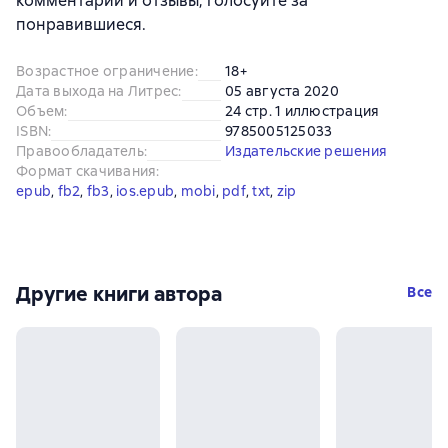
комментарии и отзывы, голосуйте за
понравившиеся.
Возрастное ограничение
:
18+
Дата выхода на Литрес
:
05 августа 2020
Объем
:
24 стр. 1 иллюстрация
ISBN
:
9785005125033
Правообладатель
:
Издательские решения
Формат скачивания
:
epub
, 
fb2
, 
fb3
, 
ios.epub
, 
mobi
, 
pdf
, 
txt
, 
zip
Другие книги автора
Все