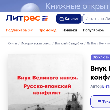
Каталог
Подписка за 0 ₽
Промокод
Новинки
Популярное
Книги
историческая фантастика
Виталий Свадьбин
📚 
Внук Велик
Эксклюзи
Внук 
конф
Автор
Вит
Тек