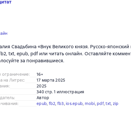
цитат
лайн
алия Свадьбина «Внук Великого князя. Русско-японский
 fb2, txt, epub, pdf или читать онлайн. Оставляйте комме
олосуйте за понравившиеся.
е ограничение
:
16+
а на Литрес
:
17 марта 2025
ания
:
2025
340 стр. 1 иллюстрация
датель
:
Автор
ачивания
:
epub
, 
fb2
, 
fb3
, 
ios.epub
, 
mobi
, 
pdf
, 
txt
, 
zip