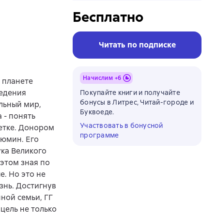
Бесплатно
Читать по подписке
Начислим +
6
к планете
ведения
Покупайте книги и получайте
бонусы в Литрес, Читай-городе и
льный мир,
Буквоеде.
 - понять
Участвовать в бонусной
етке. Донором
программе
Рюмин. Его
ука Великого
 этом зная по
. Но это не
знь. Достигнув
ной семьи, ГГ
цель не только