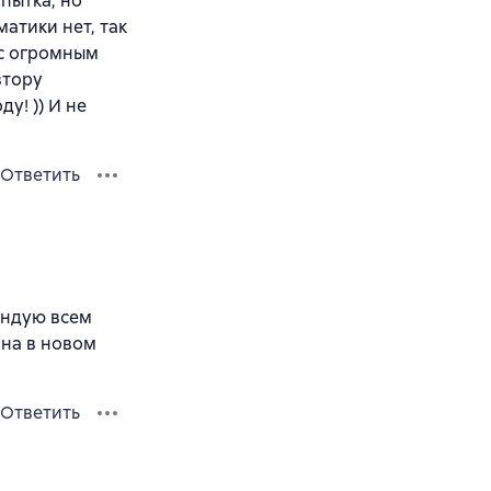
пытка, но
атики нет, так
 с огромным
втору
у! )) И не
Ответить
ендую всем
на в новом
Ответить