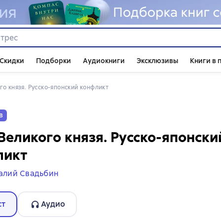
Скидки
Подборки
Аудиокниги
Эксклюзивы
Книги в 
ого князя. Русско-японский конфликт
в
Великого князя. Русско-японски
ликт
алий Свадьбин
ст
Аудио