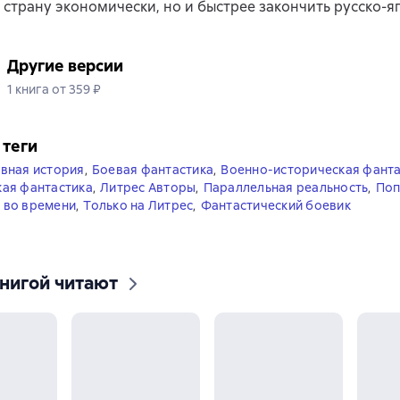
 страну экономически, но и быстрее закончить русско-я
Другие версии
1 книга от 359 ₽
 теги
вная история
,
Боевая фантастика
,
Военно-историческая фанта
ая фантастика
,
Литрес Авторы
,
Параллельная реальность
,
Поп
 во времени
,
Только на Литрес
,
Фантастический боевик
книгой читают