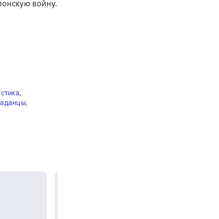
понскую войну.
стика
,
аданцы
,