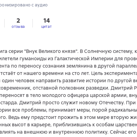
пен аудиоформат
ронизировано с аудио
2
14
отзыва
цитат
ига серии "Внук Великого князя". В Солнечную систему, 
илетели гуманоиды из Галактической Империи для про
нта по переносу сознания землянина в другой паралле
тстаёт от нашего времени на сто лет. Цель эксперимента
 один человек направить развитие истории по другой в
современник, отставной полковник разведки. Дмитрий 
переносят в тело молодого офицера царской армии, вн
астарда. Дмитрий просто служит новому Отечеству. При
ории все проблемы, принимает меры, порой радикальные
го. Ведь ему предстоит прожить в этом мире вторую жи
ных высот в карьере, приблизившись к особам царствен
влиять на внешнюю и внутреннюю политику. Сейчас его 