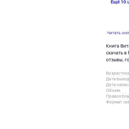
Ещё 10 
Читать он
Книга Вит
скачать в
отзывы, г
Возрастно
Дата выход
Дата напис
Объем
:
Правообла
Формат ск