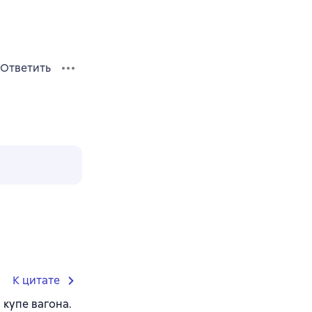
Ответить
К цитате
 купе вагона.