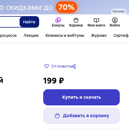
Реклама
Найти
Бонусы
Корзина
Мои книги
Войти
процессе
Лекции
Комиксы и вебтуны
Журнал
Сертиф
Отложить
й
199 ₽
Купить и скачать
Добавить в корзину