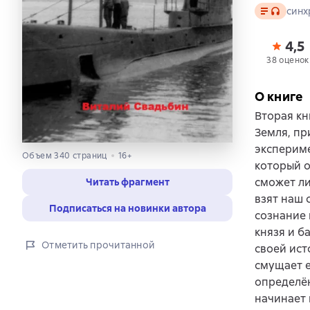
Текст
, досту
синх
4,5
38 оценок
О книге
Вторая кн
Земля, пр
экспериме
Объем 340 страниц
16+
который о
сможет ли
Читать фрагмент
взят наш 
Подписаться на новинки автора
сознание 
князя и б
Отметить прочитанной
своей ист
смущает е
определён
начинает 