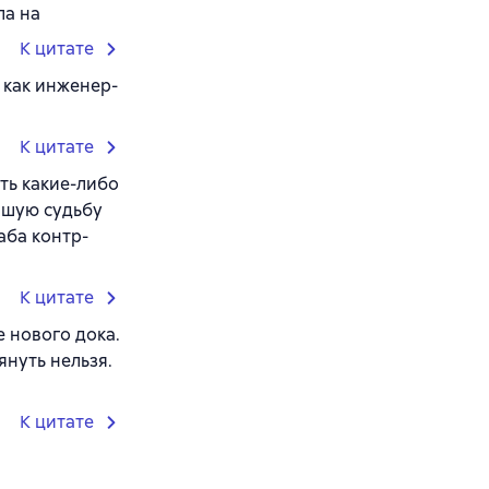
ла на
К цитате
 как инженер-
К цитате
ть какие-либо
ейшую судьбу
аба контр-
К цитате
е нового дока.
януть нельзя.
К цитате