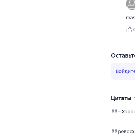
mas
Оставьт
Войдит
Цитаты
– Хоро
ревосх