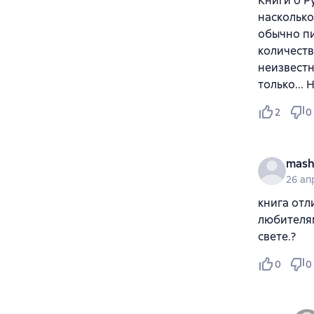
Книги о Р
насколько
обычно пи
количеств
неизвестн
только...
2
0
mash
26 ап
книга отл
любителям
свете.?
0
0