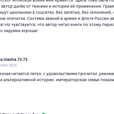
усско- Японской войне мне нравятся. Здесь тоже была по
 автор далёк от техники и истории её применения. Грамм
шут школьники в соцсетях, без запятых, без склонений,
ом опечаток. Система званий в армии и флоте России а
а! Но чувствуется, что автор читал книги по этому период
 Но задумка хороша!
a.masha.73.73
реля 2025
ичная,читается легко. с удовольствием прочитал .реком
 альтернативной истории. императорская семья показа