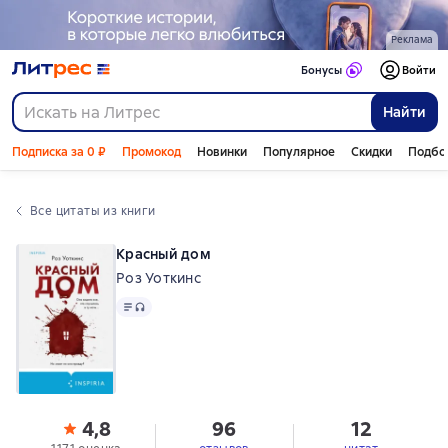
Реклама
Бонусы
Войти
Найти
Подписка за 0 ₽
Промокод
Новинки
Популярное
Скидки
Подбо
Все цитаты из книги
Красный дом
Роз Уоткинс
Текст
, доступен аудиоформат
4,8
96
12