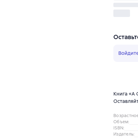
Оставьт
Войдит
Книга «A 
Оставляйт
Возрастно
Объем
:
ISBN
:
Издатель
: