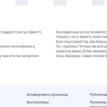
 подарит счастье. Джон П.
Бессердечные изгои. Безжалост
Письмо с того берега. Анна Кн
Босс под Новый Год. Ева Марш
ческое своеобразие и
Ты – причина. Почему мы всегд
семье и в жизни. Юлия Ивлиева
у нам его так не хватает.
Энцо Феррари. Самая полная б
Активировать промокод
Публична
Бестселлеры
Политика