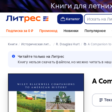
Каталог
Подписка за 0 ₽
Промокод
Новинки
Популярное
Книги
историческая литература
R. Douglas Hurt
📚 
A Companion to
Читайте только на Литрес
Книгу нельзя скачать файлом, но можно читать в наш
A Com
Тек