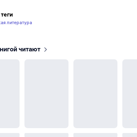
 теги
кая литература
книгой читают