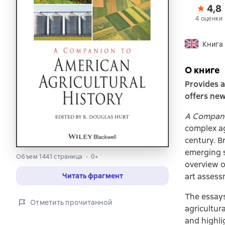
4,8
4 оценки
Книга
О книге
Provides a
offers new
A Companio
complex ag
century. B
emerging s
Объем 1441 страница
0+
overview o
art assess
Читать фрагмент
The essays
Отметить прочитанной
agricultur
and highli