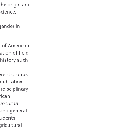
the origin and
science,
gender in
y of American
tion of field-
 history such
erent groups
and Latinx
rdisciplinary
rican
merican
 and general
tudents
ricultural