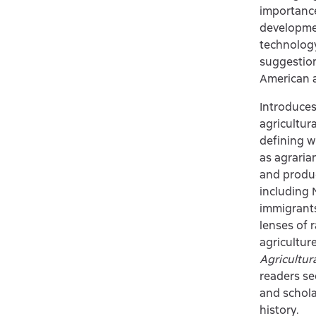
importance
developmen
technology
suggestion
American a
Introduces
agricultur
defining w
as agraria
and produc
including 
immigrants
lenses of 
agriculture
Agricultur
readers se
and schola
history.