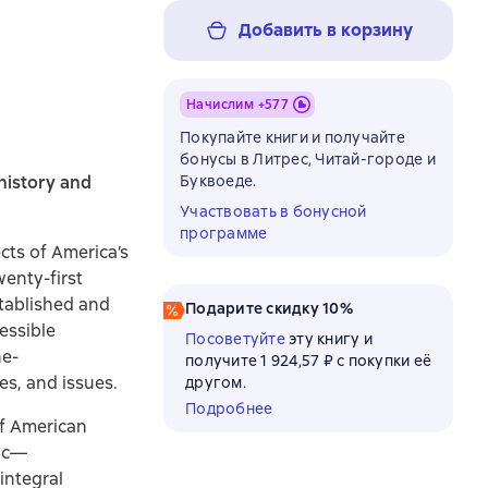
Добавить в корзину
Начислим +
577
Покупайте книги и получайте
бонусы в Литрес, Читай-городе и
history and
Буквоеде.
Участвовать в бонусной
программе
cts of America’s
wenty-first
stablished and
Подарите скидку 10%
essible
Посоветуйте
эту книгу и
he-
получите 1 924,57 ₽ с покупки её
es, and issues.
другом.
Подробнее
of American
pic—
integral