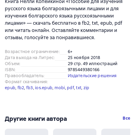
Книга Нелли Копейкиной «Пособие для изучения
русского языка болгароязычными лицами и для
изучения болгарского языка русскоязычными
лицами» — скачать бесплатно в fb2, txt, epub, pdf
или читать онлайн. Оставляйте комментарии и
отзывы, голосуйте за понравившиеся.
Возрастное ограничение
:
6+
Дата выхода на Литрес
:
25 ноября 2018
Объем
:
29 стр. 49 иллюстраций
ISBN
:
9785449380166
Правообладатель
:
Издательские решения
Формат скачивания
:
epub
, 
fb2
, 
fb3
, 
ios.epub
, 
mobi
, 
pdf
, 
txt
, 
zip
Другие книги автора
Все