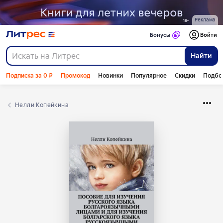
Реклама
Бонусы
Войти
Найти
Подписка за 0 ₽
Промокод
Новинки
Популярное
Скидки
Подбо
Нелли Копейкина