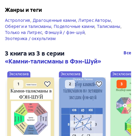
Жанры и теги
Астрология
,
Драгоценные камни
,
Литрес Авторы
,
Обереги и талисманы
,
Поделочные камни
,
Талисманы
,
Только на Литрес
,
Фэншуй / фэн-шуй
,
Эзотерика / оккультизм
3 книга из 3 в серии
Все
«Камни-талисманы в Фэн-Шуй»
Эксклюзив
Эксклюзив
Эксклюзив