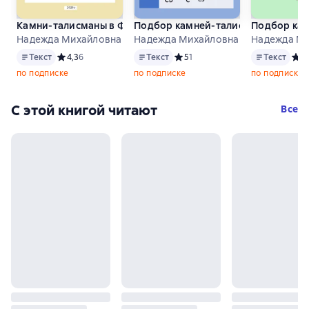
Камни-талисманы в ФЭН-ШУЙ
Подбор камней-талисманов по ле
Подбор кам
Надежда Михайловна Лапина
Надежда Михайловна Лапина
Надежда Ми
Текст
Текст
Текст
Текст
Средний рейтинг 4,3 на основе 6 оценок
4,3
6
Текст
Средний рейтинг 5 на основе 1 
5
1
Текст
Сред
3
по подписке
по подписке
по подписке
С этой книгой читают
Все