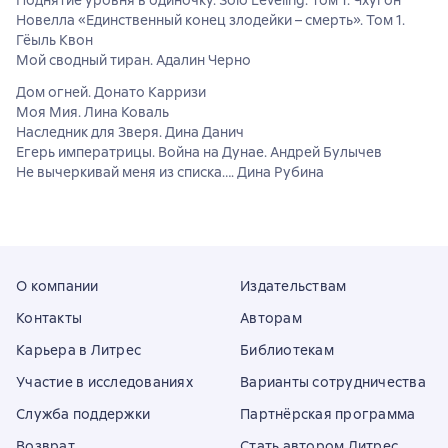
Поднятие уровня в одиночку. Solo Leveling. Том 1. Чхугон
Новелла «Единственный конец злодейки – смерть». Том 1.
Гёыль Квон
Мой сводный тиран. Адалин Черно
Дом огней. Донато Карризи
Моя Мия. Лина Коваль
Наследник для Зверя. Дина Данич
Егерь императрицы. Война на Дунае. Андрей Булычев
Не вычеркивай меня из списка…. Дина Рубина
О компании
Издательствам
Контакты
Авторам
Карьера в Литрес
Библиотекам
Участие в исследованиях
Варианты сотрудничества
Служба поддержки
Партнёрская программа
Возврат
Стать автором Литрес