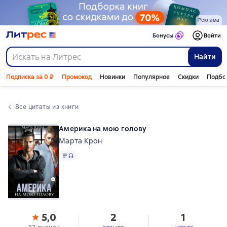
Реклама
Бонусы
Войти
Найти
Подписка за 0 ₽
Промокод
Новинки
Популярное
Скидки
Подбо
Все цитаты из книги
Америка на мою голову
Марта Крон
Текст
, доступен аудиоформат
5,0
2
1