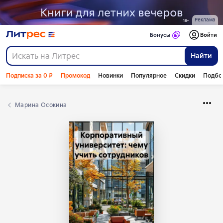
Реклама
Бонусы
Войти
Найти
Подписка за 0 ₽
Промокод
Новинки
Популярное
Скидки
Подбо
Марина Осокина