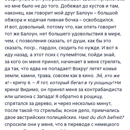
но мне было не до того. Добежал до кустов и там,
наконец, как говорит мой друг Балоун – большой
обжора и ходячая пивная бочка – освободился.
И вот, довольный, потому что, как опять говорит
тот же Балоун, нет большего удовольствия в мире,
чем, с позволения сказать, от души, как бы это
сказать, поср… пардон, сходить по нужде. И вот я
иду назад, а этот псих с пулемётом, пойди знай,
за кого он меня принял, начинает в меня стрелять,
да так, что едва не попадает! Вокруг летят комья
земли, камни, трава, совсем как в кино.
Эй, это же
я!
– кричу я. –
Я тот, который бегал в ту рощицу!
Ни
хрена! Видимо, он принял меня за контрабандиста
или шпиона с Запада! Я обратно в рощицу,
спрятался за дерево, и через несколько минут,
после такой-то стрельбы, ясное дело, примчались
двое австрийских полицейских.
Hast du dich befreit?
спросили они у меня, что в переводе с немецкого