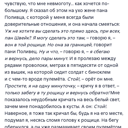
чувствую, что мне невмоготу… как хочется по-
большому. Я сказал об этом на ухо жене пана
Поливца, с которой у меня всегда были
доверительные отношения, и она начала смеяться:
Уж не хотите вы сделать это прямо здесь, при всех,
пан Швейк?. Я могу сделать это там
, – говорю я, –
вон в той рощице. Но она за границей
, говорит
пани Поливец.
Ну и что,
– говорю я, –
я сбегаю
и вернусь, дело пары минут.
И я пролезаю между
рядами проволоки, метрах в пятидесяти от одной
из вышек, на которой сидит солдат с биноклем
и с чем-то вроде пулемёта.
Стой!,
– орёт он мне.
Простите, я на одну минуточку,
– кричу я в ответ, –
только забегу в ту рощицу и вернусь обратно!
Мне
показалось неудобным кричать на весь белый свет,
зачем мне понадобилось в кусты. А он:
Стой!.
Наверное, я тоже так кричал бы, будь я на его месте,
подумал я, несясь сломя голову к рощице. На бегу
обернулся, а он уже размахивает своим пулемётом,