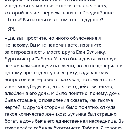
и подозрительностью относитесь к человеку,
который желает переехать жить в Соединённые
Штаты? Вы находите в этом что-то дурное?
– Я?!..
– Да, вы! Простите, но иного объяснения я
не нахожу. Вы мне напоминаете, извините
за откровенность, моего друга Ежи Булычку,
бургомистра Табора. У него была дочка, которую
все желали заполучить в жёны, но он не доверял ни
одному претенденту на её руку, задавал кучу
вопросов и все-равно отказывал, потому что так
и не смог убедиться, что кто-то, действительно,
влюблён в его дочь. И было понятно, почему: дочь
была страшна, с позволения сказать, как тысяча
чертей. С другой стороны, было понятно, откуда
такое количество женихов: Булычка был страшно
богат, а дочь была его единственная наследница. Вы
тоже ведёте себя как бургомистр Табора. Я говорю,