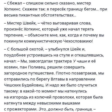
– Сбежал – слишком сильно сказано, мистер
Хопкинс. Скажем так: я пересёк границу бегом… при
весьма пикантных обстоятельствах…
– Мистер Швейк, – чётко выговаривая слова,
произнёс Хопкинс, который уже начал терять
терпение, – объясните мне, как, когда и почему вы
покинули коммунистическую Чехословакию!
– С большой охотой, – улыбнулся Шейк и,
поудобнее устроившись на стуле и откашлявшись,
начал: – Мы, завсегдатаи трактира
У чаши
и её
хозяин, пан Поливец, решили совершить
загородное путешествие. Плотно позавтракав, мы
отправились по берегу Влтавы в направлении
Чешских Будейовиц. И надо же было случиться
такому: в какой-то момент мы наткнулись
на изгородь из колючей проволоки, которая была
натянута между невысокими вышками
с прожекторами.
Это, должно быть, граница
, –