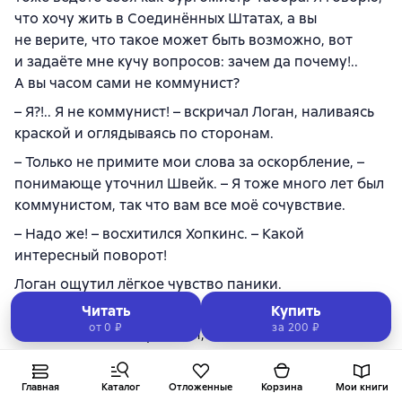
что хочу жить в Соединённых Штатах, а вы
не верите, что такое может быть возможно, вот
и задаёте мне кучу вопросов: зачем да почему!..
А вы часом сами не коммунист?
– Я?!.. Я не коммунист! – вскричал Логан, наливаясь
краской и оглядываясь по сторонам.
– Только не примите мои слова за оскорбление, –
понимающе уточнил Швейк. – Я тоже много лет был
коммунистом, так что вам все моё сочувствие.
– Надо же! – восхитился Хопкинс. – Какой
интересный поворот!
Логан ощутил лёгкое чувство паники.
Читать
Купить
– Так или иначе, коммунист вы или нет, позвольте
от 0 ₽
за
200 ₽
сказать вам, мистер Логан, что вам очень повезло,
что вы живете в Соединённых Штатах, где
не преследуют диссидентов. В Праге вас уже давно
Главная
Каталог
Отложенные
Корзина
Мои книги
поставили бы к стенке!.. Но вот это недоверие,