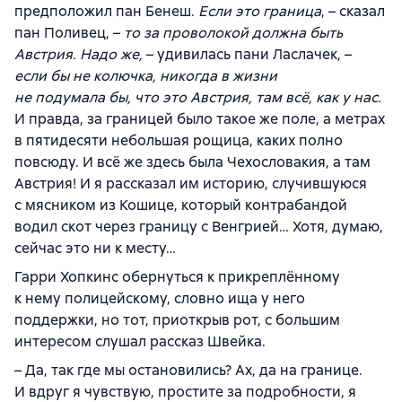
предположил пан Бенеш.
Если это граница
, – сказал
пан Поливец, –
то за проволокой должна быть
Австрия. Надо же,
– удивилась пани Ласлачек, –
если бы не колючка, никогда в жизни
не подумала бы, что это Австрия, там всё, как у нас.
И правда, за границей было такое же поле, а метрах
в пятидесяти небольшая рощица, каких полно
повсюду. И всё же здесь была Чехословакия, а там
Австрия! И я рассказал им историю, случившуюся
с мясником из Кошице, который контрабандой
водил скот через границу с Венгрией… Хотя, думаю,
сейчас это ни к месту…
Гарри Хопкинс обернуться к прикреплённому
к нему полицейскому, словно ища у него
поддержки, но тот, приоткрыв рот, с большим
интересом слушал рассказ Швейка.
– Да, так где мы остановились? Ах, да на границе.
И вдруг я чувствую, простите за подробности, я