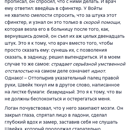
прописал, он спросил, что с ними делать. И врач
ему ответил: введёшь в сфинктер. У Войты
не хватило смелости спросить, что за штука этот
сфинктер, и узнал он это только в
скорой помощи
,
которая везла его в больницу после того, как,
вернувшись домой, он съел их аж целых двенадцать
штук. Это я к тому, что врач вместо того, чтобы
просто сказать ему: сунешь их, с позволения
сказать, в задницу, решил выпендриться. И в моем
случае то же самое:
страдает серьёзной умственной
отсталостью
на самом деле означает
идиот
.
Однако! – Оттопырив указательный палец правой
руки, Швейк ткнул им в другое слово, написанное
на листке бумаги:
безвредный
. Это я к тому, что вы
не должны беспокоиться и остерегаться меня.
Логан почувствовал, что у него закипают мозги. Он
закрыл глаза, спрятал лицо в ладони, сделал
глубокий вдох и замер, заставив себя не слушать
Швейка, который продолжал старательно