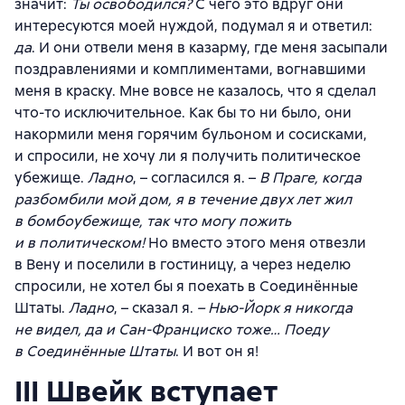
значит:
Ты освободился?
С чего это вдруг они
интересуются моей нуждой, подумал я и ответил:
да
. И они отвели меня в казарму, где меня засыпали
поздравлениями и комплиментами, вогнавшими
меня в краску. Мне вовсе не казалось, что я сделал
что-то исключительное. Как бы то ни было, они
накормили меня горячим бульоном и сосисками,
и спросили, не хочу ли я получить политическое
убежище.
Ладно
, – согласился я. –
В Праге, когда
разбомбили мой дом, я в течение двух лет жил
в бомбоубежище, так что могу пожить
и в политическом!
Но вместо этого меня отвезли
в Вену и поселили в гостиницу, а через неделю
спросили, не хотел бы я поехать в Соединённые
Штаты.
Ладно
, – сказал я.
– Нью-Йорк я никогда
не видел, да и Сан-Франциско тоже… Поеду
в Соединённые Штаты
. И вот он я!
III Швейк вступает