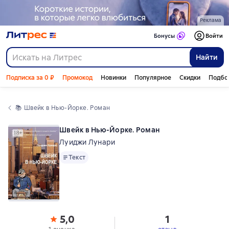
Реклама
Бонусы
Войти
Найти
Подписка за 0 ₽
Промокод
Новинки
Популярное
Скидки
Подбо
📚 
Швейк в Нью-Йорке. Роман
Швейк в Нью-Йорке. Роман
Луиджи Лунари
Текст
Текст
5,0
1