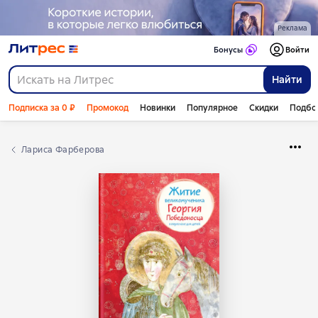
Реклама
Бонусы
Войти
Найти
Подписка за 0 ₽
Промокод
Новинки
Популярное
Скидки
Подбо
Лариса Фарберова