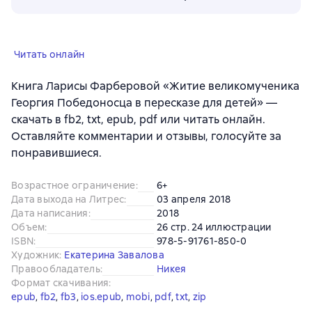
Читать онлайн
Книга Ларисы Фарберовой «Житие великомученика
Георгия Победоносца в пересказе для детей» —
скачать в fb2, txt, epub, pdf или читать онлайн.
Оставляйте комментарии и отзывы, голосуйте за
понравившиеся.
Возрастное ограничение
:
6+
Дата выхода на Литрес
:
03 апреля 2018
Дата написания
:
2018
Объем
:
26 стр. 24 иллюстрации
ISBN
:
978-5-91761-850-0
Художник
:
Екатерина Завалова
Правообладатель
:
Никея
Формат скачивания
:
epub
, 
fb2
, 
fb3
, 
ios.epub
, 
mobi
, 
pdf
, 
txt
, 
zip