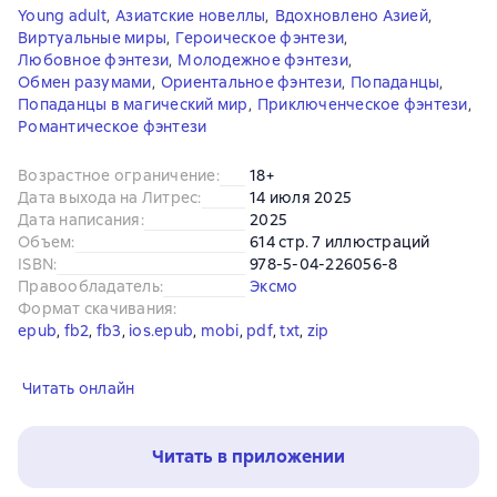
Young adult
,
Азиатские новеллы
,
Вдохновлено Азией
,
Виртуальные миры
,
Героическое фэнтези
,
Любовное фэнтези
,
Молодежное фэнтези
,
Обмен разумами
,
Ориентальное фэнтези
,
Попаданцы
,
Попаданцы в магический мир
,
Приключенческое фэнтези
,
Романтическое фэнтези
Возрастное ограничение
:
18+
Дата выхода на Литрес
:
14 июля 2025
Дата написания
:
2025
Объем
:
614 стр. 7 иллюстраций
ISBN
:
978-5-04-226056-8
Правообладатель
:
Эксмо
Формат скачивания
:
epub
, 
fb2
, 
fb3
, 
ios.epub
, 
mobi
, 
pdf
, 
txt
, 
zip
Читать онлайн
Читать в приложении