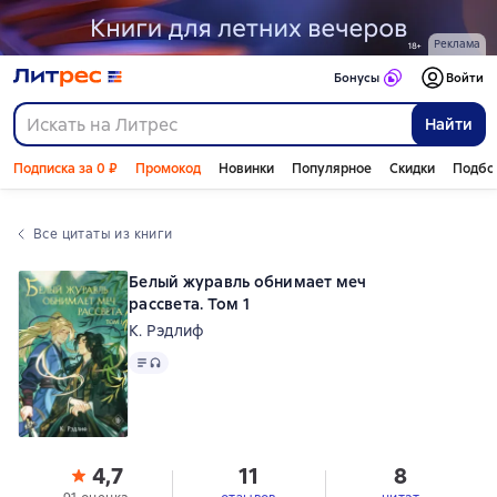
Реклама
Бонусы
Войти
Найти
Подписка за 0 ₽
Промокод
Новинки
Популярное
Скидки
Подбо
Все цитаты из книги
Белый журавль обнимает меч
рассвета. Том 1
К. Рэдлиф
Текст
, доступен аудиоформат
4,7
11
8