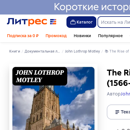
Каталог
Подписка за 0 ₽
Промокод
Новинки
Популярное
Книги
документальная литература
John Lothrop Motley
📚 
The Rise o
The R
(1566
Автор
Joh
Тек