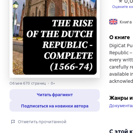
0,
Оцените к
Книга
О книге
DigiCat Pu
Republic –
every writ
carefully 
available i
acknowledg
Объем 670 страниц
0+
Читать фрагмент
Жанры и
Документа
Подписаться на новинки автора
Отметить прочитанной
С этой 