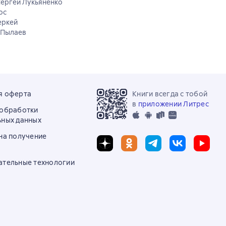
Сергей Лукьяненко
ос
еркей
 Пылаев
я оферта
Книги всегда с тобой
в
приложении Литрес
 обработки
ьных данных
на получение
ательные технологии