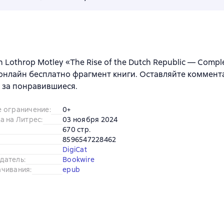
 Lothrop Motley «The Rise of the Dutch Republic — Comple
онлайн бесплатно фрагмент книги. Оставляйте коммент
 за понравившиеся.
е ограничение
:
0+
а на Литрес
:
03 ноября 2024
670 стр.
8596547228462
DigiCat
датель
:
Bookwire
ачивания
:
epub