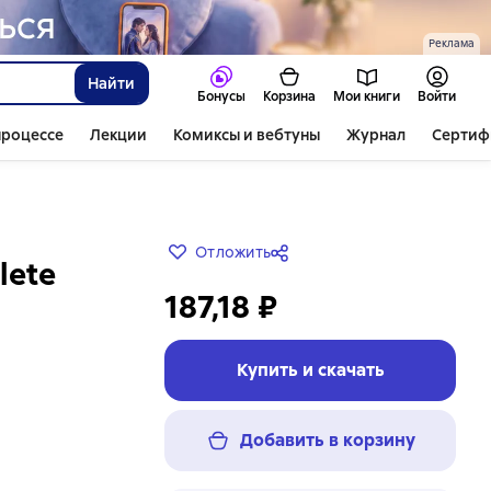
Реклама
Найти
Бонусы
Корзина
Мои книги
Войти
процессе
Лекции
Комиксы и вебтуны
Журнал
Сертиф
Отложить
lete
187,18 ₽
Купить и скачать
Добавить в корзину