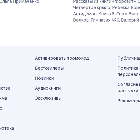
. Ольга Примаченко
Рассказы из книги «Форсайт». 
Четвертое крыло. Ребекка Ярр
Антидемон. Книга 8. Серж Винт
Волков. Гимназия №6. Валерий
Активировать промокод
Публична
Бестселлеры
Политика
персонал
Новинки
Согласие 
ества
Аудиокниги
рассылки
мма
Эксклюзивы
Рекоменд
с
иотека