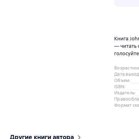
Книга John
— читать 
голосуйте
Возрастно
Дата выход
Объем
:
ISBN
:
Издатель
:
Правообла
Формат ск
Другие книги автора