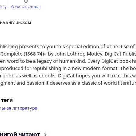
0
0
нигу
Оставить отзыв
 на английском
blishing presents to you this special edition of «The Rise of
 Complete (1566-74)» by John Lothrop Motley. DigiCat Publi
ten word to be a legacy of humankind. Every DigiCat book 
reproduced for republishing in a new modern format. The bo
n print, as well as ebooks. DigiCat hopes you will treat this 
ment and passion it deserves as a classic of world literatur
 теги
льная литература
книгой читают