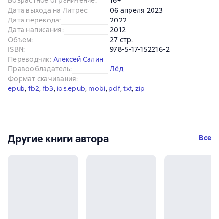
Возрастное ограничение
:
16+
Дата выхода на Литрес
:
06 апреля 2023
Дата перевода
:
2022
Дата написания
:
2012
Объем
:
27 стр.
ISBN
:
978-5-17-152216-2
Переводчик
:
Алексей Салин
Правообладатель
:
Лёд
Формат скачивания
:
epub
, 
fb2
, 
fb3
, 
ios.epub
, 
mobi
, 
pdf
, 
txt
, 
zip
Другие книги автора
Все