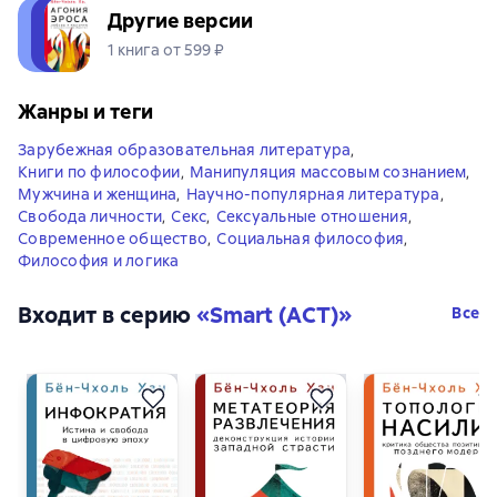
Другие версии
1 книга от 599 ₽
Жанры и теги
Зарубежная образовательная литература
,
Книги по философии
,
Манипуляция массовым сознанием
,
Мужчина и женщина
,
Научно-популярная литература
,
Свобода личности
,
Секс
,
Сексуальные отношения
,
Современное общество
,
Социальная философия
,
Философия и логика
Входит в серию
«
Smart (АСТ)
»
Все