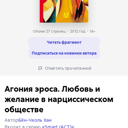
Объем 27 страниц
2012
год
16+
Читать фрагмент
Подписаться на новинки автора
Отметить прочитанной
Агония эроса. Любовь и
желание в нарциссическом
обществе
Автор
Бён-Чхоль Хан
Входит в серию
«Smart (АСТ)»