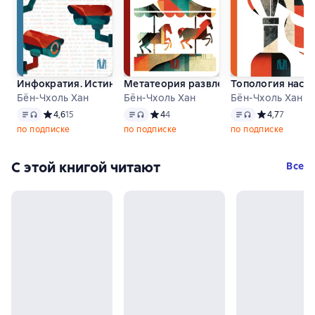
Инфократия. Истина и свобода в цифровую эпоху
Метатеория развлечения. Деконструк
Топология насил
Бён-Чхоль Хан
Бён-Чхоль Хан
Бён-Чхоль Хан
Текст
, доступен аудиоформат
Текст
, доступен аудиоформат
Текст
, доступен ау
Средний рейтинг 4,6 на основе 15 оценок
4,6
15
Средний рейтинг 4 на основе 4 оценок
4
4
Средний рейти
4,7
7
по подписке
по подписке
по подписке
С этой книгой читают
Все