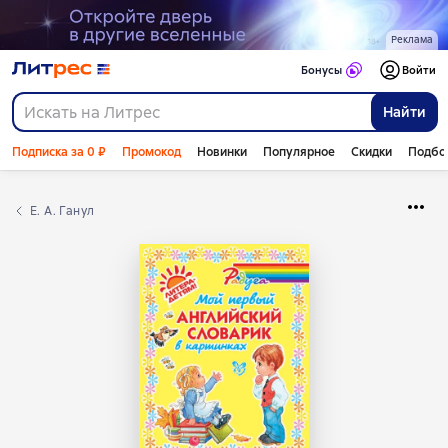
Реклама
Бонусы
Войти
Найти
Подписка за 0 ₽
Промокод
Новинки
Популярное
Скидки
Подбо
Е. А. Ганул