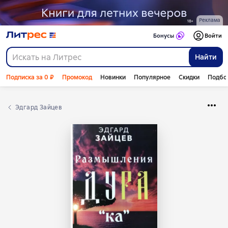
Реклама
Бонусы
Войти
Найти
Подписка за 0 ₽
Промокод
Новинки
Популярное
Скидки
Подбо
Эдгард Зайцев