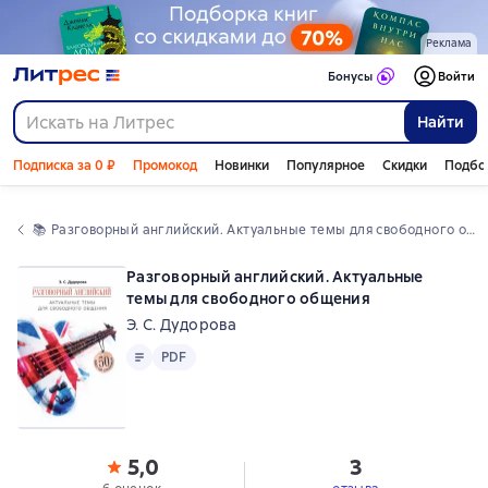
Реклама
Бонусы
Войти
Найти
Подписка за 0 ₽
Промокод
Новинки
Популярное
Скидки
Подбо
📚 
Разговорный английский. Актуальные темы для свободного общения
Разговорный английский. Актуальные
темы для свободного общения
Э. С. Дудорова
Текст
PDF
PDF
5,0
3