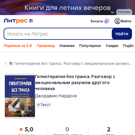
Реклама
Бонусы
Войти
Найти
Подписка за 0 ₽
Промокод
Новинки
Популярное
Скидки
Подбо
📚 
Гипнотерапия без транса. Разговор с эмоциональным разумом другого человека
Гипнотерапия без транса. Разговор с
эмоциональным разумом другого
человека
Джорджио Нардонэ
Текст
Текст
5,0
0
2