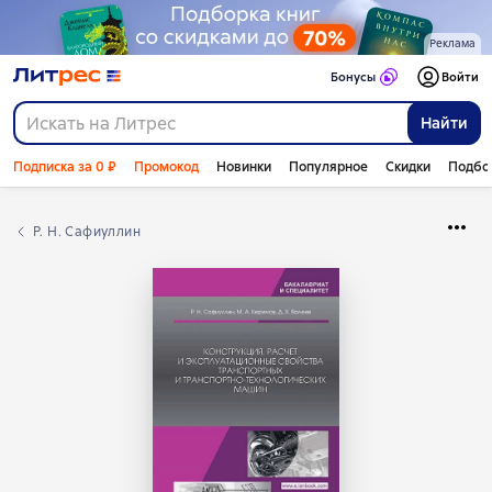
Реклама
Бонусы
Войти
Найти
Подписка за 0 ₽
Промокод
Новинки
Популярное
Скидки
Подбо
Р. Н. Сафиуллин