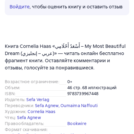
Войдите
, чтобы оценить книгу и оставить отзыв
Книга Cornelia Haas «أَسْعَدُ أَحْلَامِي – My Most Beautiful
Dream (عربي – إنجليزي)» — читать онлайн бесплатно
фрагмент книги. Оставляйте комментарии и
отзывы, голосуйте за понравившиеся.
Возрастное ограничение
:
0+
Объем
:
46 стр. 68 иллюстраций
ISBN
:
9783739967448
Издатель
:
Sefa Verlag
Переводчики
:
Sefa Agnew
,
Oumaima Naffouti
Художник
:
Cornelia Haas
Чтец
:
Sefa Agnew
Правообладатель
:
Bookwire
Формат скачивания
: