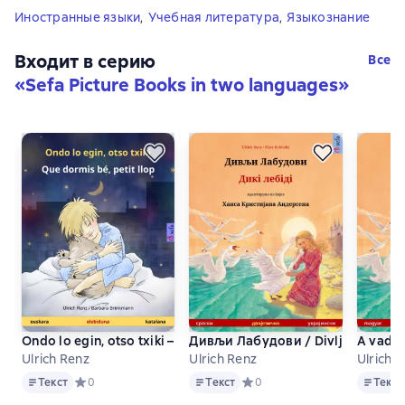
Иностранные языки
,
Учебная литература
,
Языкознание
Входит в серию
Все
«
Sefa Picture Books in two languages
»
Ondo lo egin, otso txiki – Que dormis bé, petit llop (euskara – 
Дивљи Лабудови / Divlji Labudovi 
A vad h
Ulrich Renz
Ulrich Renz
Ulrich 
Текст
Текст
Текст
Текст
Средний рейтинг 0 на основе 0 оценок
0
Текст
Средний рейтинг 0 на основе 
0
Текст