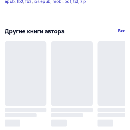
epub
, 
fb2
, 
fb3
, 
ios.epub
, 
mobi
, 
pdf
, 
txt
, 
zip
Другие книги автора
Все