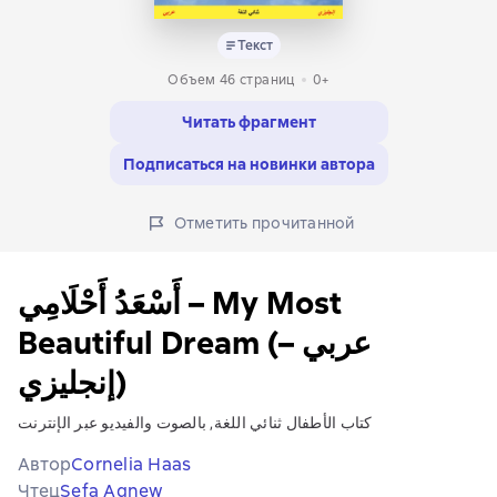
Текст
Объем 46 страниц
0+
Читать фрагмент
Подписаться на новинки автора
Отметить прочитанной
أَسْعَدُ أَحْلَامِي – My Most
Beautiful Dream (عربي –
إنجليزي)
كتاب الأطفال ثنائي اللغة, بالصوت والفيديو عبر الإنترنت
Автор
Cornelia Haas
Чтец
Sefa Agnew