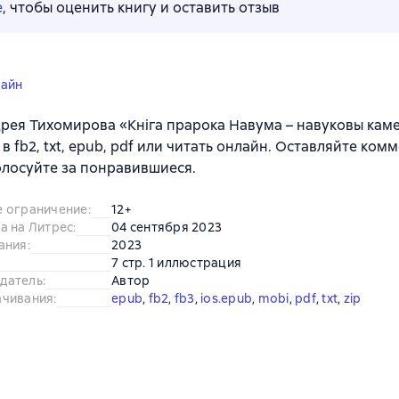
е
, чтобы оценить книгу и оставить отзыв
лайн
рея Тихомирова «Кніга прарока Навума – навуковы каме
 в fb2, txt, epub, pdf или читать онлайн. Оставляйте ком
олосуйте за понравившиеся.
е ограничение
:
12+
а на Литрес
:
04 сентября 2023
ания
:
2023
7 стр. 1 иллюстрация
датель
:
Автор
ачивания
:
epub
, 
fb2
, 
fb3
, 
ios.epub
, 
mobi
, 
pdf
, 
txt
, 
zip