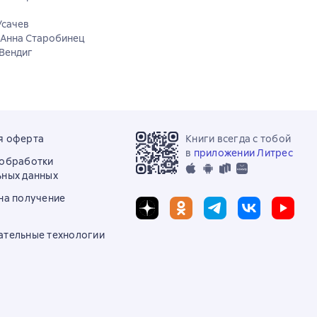
Усачев
. Анна Старобинец
 Вендиг
я оферта
Книги всегда с тобой
в
приложении Литрес
 обработки
ьных данных
на получение
ательные технологии