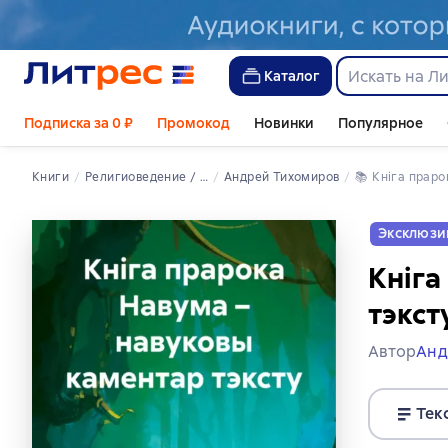
Каталог
Подписка за 0 ₽
Промокод
Новинки
Популярное
Книги
религиоведение / история религий
Андрей Тихомиров
📚 
Кніга прар
Эксклюзи
Кніга
тэкст
Автор
Анд
Тек