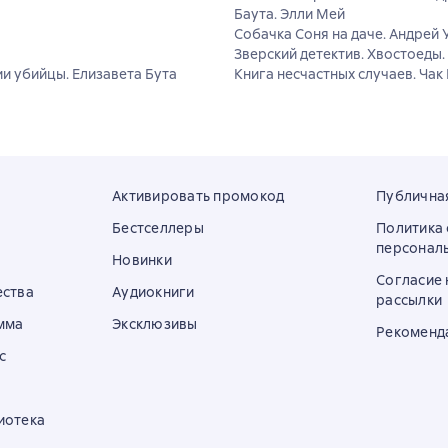
Баута. Элли Мей
Собачка Соня на даче. Андрей 
Зверский детектив. Хвостоеды
и убийцы. Елизавета Бута
Книга несчастных случаев. Чак
Активировать промокод
Публична
Бестселлеры
Политика
персонал
Новинки
Согласие 
ества
Аудиокниги
рассылки
мма
Эксклюзивы
Рекоменд
с
иотека