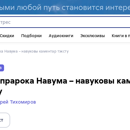
Скидки
Подборки
Аудиокниги
Эксклюзивы
Книги в 
ока Навума – навуковы каментар тэксту
в
 прарока Навума – навуковы ка
у
рей Тихомиров
ст