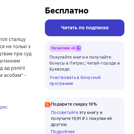
Бесплатно
Читать по подписке
ілі сталіцу
ся не толькі з
Начислим +
6
цтвам пра суд
Покупайте книги и получайте
яшчэннем
бонусы в Литрес, Читай-городе и
д ад рэлігіі
Буквоеде.
м асобам" -
Участвовать в бонусной
программе
Подарите скидку 10%
трес
Посоветуйте
эту книгу и
получите 19,91 ₽ с покупки её
другом.
Подробнее