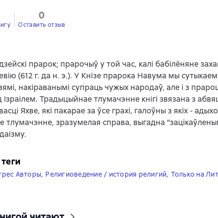
0
0
нигу
Оставить отзыв
дзейскі прарок; прарочыў у той час, калі бабілёняне захап
евію (612 г. да н. э.). У Кнізе прарока Навума мы сутыкаем
ямі, накіраванымі супраць чужых народаў, але і з праро
д Ізраілем. Традыцыйнае тлумачэнне кнігі звязана з абв
асці Яхве, які пакарае за ўсе грахі, галоўны з якіх - адыхо
ое тлумачэнне, зразумелая справа, выгадна "зацікаўлены
даізму.
 теги
трес Авторы
,
Религиоведение / история религий
,
Только на Ли
книгой читают