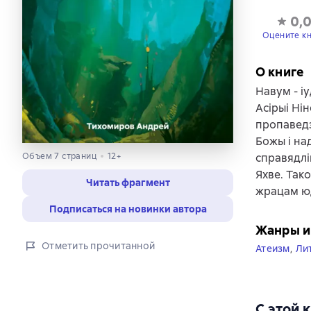
0,
Оцените к
О книге
Навум - іу
Асірыі Нін
пропаведз
Божы і на
справядлів
Объем 7 страниц
12+
Яхве. Так
Читать фрагмент
жрацам ю
Подписаться на новинки автора
Жанры и
Отметить прочитанной
Атеизм
,
Ли
С этой 