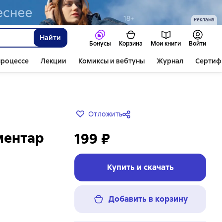
Реклама
Найти
Бонусы
Корзина
Мои книги
Войти
процессе
Лекции
Комиксы и вебтуны
Журнал
Сертиф
Отложить
ментар
199 ₽
Купить и скачать
Добавить в корзину