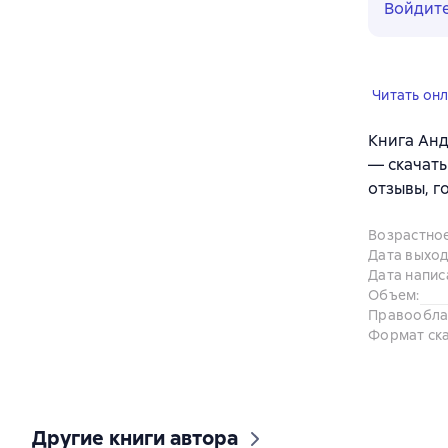
Войдит
Читать он
Книга Анд
— скачать
отзывы, г
Возрастно
Дата выход
Дата напис
Объем
:
Правообла
Формат ск
Другие книги автора