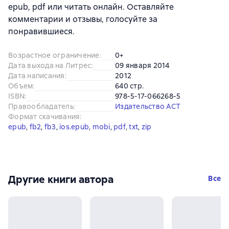
epub, pdf или читать онлайн. Оставляйте
комментарии и отзывы, голосуйте за
понравившиеся.
Возрастное ограничение
:
0+
Дата выхода на Литрес
:
09 января 2014
Дата написания
:
2012
Объем
:
640 стр.
ISBN
:
978-5-17-066268-5
Правообладатель
:
Издательство АСТ
Формат скачивания
:
epub
, 
fb2
, 
fb3
, 
ios.epub
, 
mobi
, 
pdf
, 
txt
, 
zip
Другие книги автора
Все