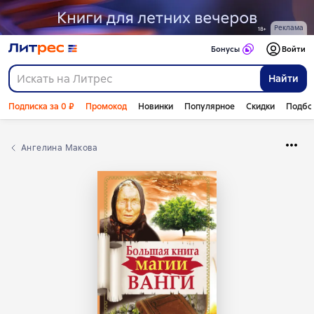
Реклама
Бонусы
Войти
Найти
Подписка за 0 ₽
Промокод
Новинки
Популярное
Скидки
Подбо
Ангелина Макова