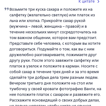
К цитате
Возьмите три куска сахара и положите их на
салфетку (желательно светлую) или платок из
льна или хлопка. Прикройте сахар рукой
(мужчина – левой, женщина – правой) и в
течение нескольких минут сосредоточьтесь на
том важном общении, которое вам предстоит.
Представьте себе человека, с которым вы хотите
договориться. Подумайте о том, как вы с ним
дружелюбно разговариваете, пожимаете друг
другу руки. После этого завяжите салфетку или
платок в узелок и положите в карман. Носите с
собой сахар в течение трех дней и за это время
сделайте три добрых дела трем разным людям.
Вечером третьего дня положите на стол или
тумбочку у своей кровати фотографию Ванги, на
нее положите платок с сахаром и развяжите его.
Расскажите ясновидящей о своих добрых делах,
но только шепотом, чтобы никто не слышал.