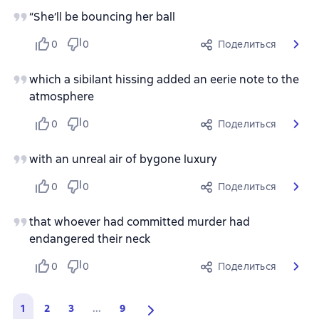
“She’ll be bouncing her ball
0
0
Поделиться
which a sibilant hissing added an eerie note to the
atmosphere
0
0
Поделиться
with an unreal air of bygone luxury
0
0
Поделиться
that whoever had committed murder had
endangered their neck
0
0
Поделиться
1
2
3
...
9