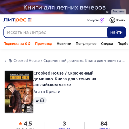
Реклама
Бонусы
Войти
Найти
Подписка за 0 ₽
Промокод
Новинки
Популярное
Скидки
Подбо
📚 
Crooked House / Скрюченный домишко. Книга для чтения на английском языке
Crooked House / Скрюченный
домишко. Книга для чтения на
английском языке
Агата Кристи
Текст
, доступен аудиоформат
4,5
3
84