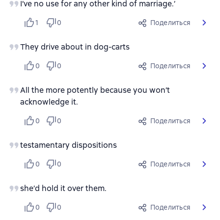
I’ve no use for any other kind of marriage.’
1
0
Поделиться
They drive about in dog-carts
0
0
Поделиться
All the more potently because you won’t
acknowledge it.
0
0
Поделиться
testamentary dispositions
0
0
Поделиться
she’d hold it over them.
0
0
Поделиться