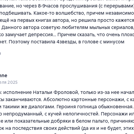
ание, но через 8-9часов прослушивания (с перерывами)
подбешивать. Какое-то волшебство, причем независимо 
ещё на первых книгах автора, но решила просто кажется,
 Данного автора советую любителям мыльных сериалов,
ко замучает депрессия… Причем сказать, что очень плохо
нет. Поэтому поставила 4звезды, в голове с минусом
0
nne
еля 2025
: исполнение Натальи Фроловой, только из-за нее начал
ы заканчиваются. Абсолютно картонные персонажи, с 
 такими же диалогами. Героиня гопница обыкновенная
 непродуманный, с кучей нелогичностей. Персонажи и
е или показательные добряки в белом пальто, причин
ок на последствия своих действий (да их и не будет, эти