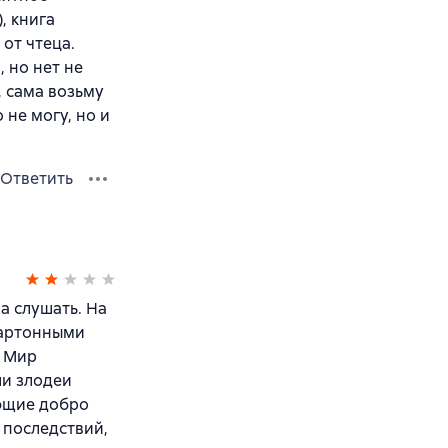
, книга
от чтеца.
 но нет не
 сама возьму
 не могу, но и
Ответить
а слушать. На
картонными
. Мир
ли злодеи
яющие добро
х последствий,