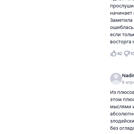
прослушив
начинает 
Заметила 
ошиблась.
если толь
восторга 
42
1
Nadi
8 апр
Из плюсов
этом плюс
мыслями и
абсолютно
злодейски
без огляд