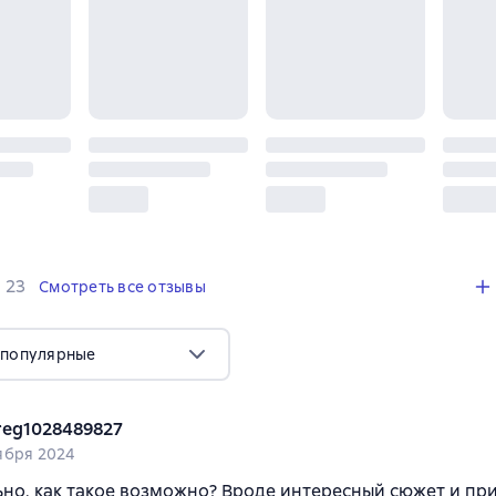
,
23 отзыва
23
Смотреть все отзывы
 популярные
reg1028489827
ября 2024
но, как такое возможно? Вроде интересный сюжет и пр