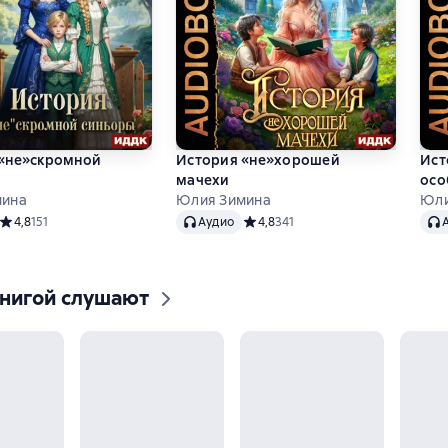
«не»скромной
История «не»хорошей
Ист
мачехи
осо
мина
Юлия Зимина
Юли
Аудио
Ауд
Средний рейтинг 4,8 на основе 151 оценок
4,8
151
Аудио
Средний рейтинг 4,8 на основе 34
4,8
341
книгой слушают