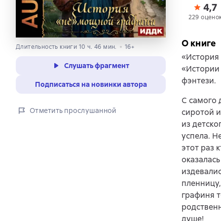
4,7
229 оцено
О книге
Длительность книги 10 ч. 46 мин.
16+
«История 
Слушать фрагмент
«Истории
фэнтези.
Подписаться на новинки автора
С самого 
Отметить прослушанной
сиротой и
из детско
успела. Н
этот раз 
оказалась
издевалис
пленницу,
графиня т
родственн
душе!