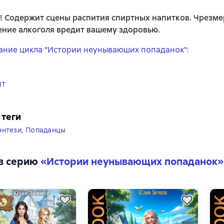
! Содержит сцены распития спиртных напитков. Чрезм
ние алкоголя вредит вашему здоровью.
ние цикла "Истории неунываюших попаданок":
йт
 теги
энтези
,
Попаданцы
в серию
«
Истории неунывающих попаданок
»