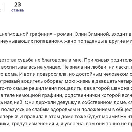
23
к
отзыва
„не“мощной графини» – роман Юлии Зиминой, входит в
 неунываюших попаданок», жанр попаданцы в другие ми
детства судьба не благоволила мне. При живых родителя
 воспитывалась на улицах. Не знала ни любви, ни ласки, 
го дома. И вот я повзрослела, но достойным человеком ст
етрезвый водитель оборвал мою жизнь в двадцать четыре
кто-то свыше решил меня пощадить, дав второй шанс на 
 в теле немощной графини, родственнички которой вся
ь над ней. Они держали девушку в собственном доме, с
 пользуясь ее слабым здоровьем и положением в общест
еперь я! И правила в этом доме тоже будут моими! Ну ч
ики, грядут изменения и, я уверена, вам они точно не 