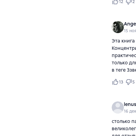
12
2
Ange
15 но
Эта книга
Концентри
практичес
только дл
в теге 3зв
13
5
lenus
16 де
столько п
великолеп
для отзыв