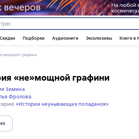
Скидки
Подборки
Аудиокниги
Эксклюзивы
Книги в 
«не»мощной графини
рия «не»мощной графини
я Зимина
лья Фролова
 серию
«Истории неунывающих попаданок»
ио