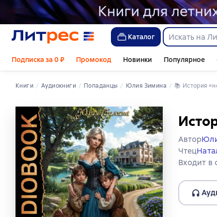
Каталог
Подписка за 0 ₽
Промокод
Новинки
Популярное
Книги
Аудиокниги
попаданцы
Юлия Зимина
📚 
История 
Исто
Автор
Юли
Чтец
Ната
Входит в
Ауд