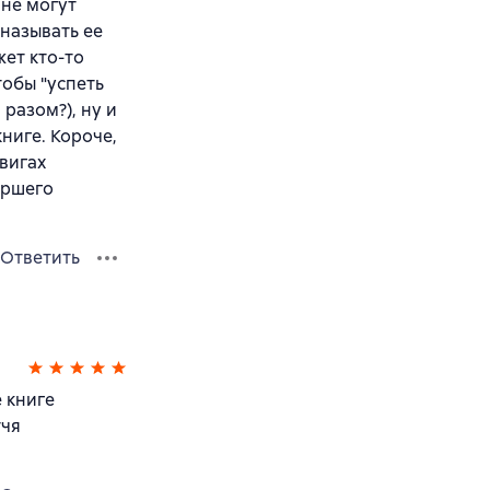
 не могут
 называть ее
жет кто-то
тобы "успеть
 разом?), ну и
ниге. Короче,
двигах
аршего
Ответить
 книге
тчя