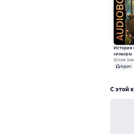
История 
синьоры
Юлия Зи
Аудио
Аудио
С этой 