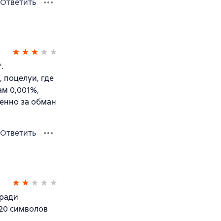
Ответить
.
 поцелуи, где
ам 0,001%,
менно за обман
Ответить
 ради
120 символов