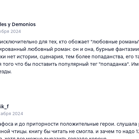
les y Demonios
ября 2024
 исключительно для тех, кто обожает "любовные романы"
рованный любовный роман: он и она, бурные фантазии,
ки нет истории, сценария, тем более попаданства, его т
я того что бы поставить популярный тег "попаданка". И
езды.
ik_f
кабря 2024
афоса и до приторности положительные герои. слушала
ной чтицы. книгу бы читать не смогла. и зачем то надо 
а, хотя все можно выразить гораздо короче