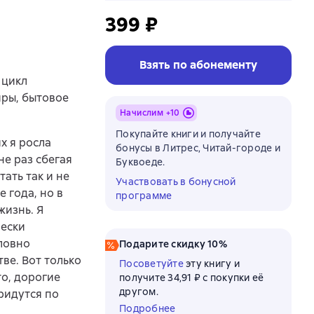
399 ₽
Взять по абонементу
 цикл
ры, бытовое
Начислим +
10
Покупайте книги и получайте
х я росла
бонусы в Литрес, Читай-городе и
не раз сбегая
Буквоеде.
ать так и не
Участвовать в бонусной
 года, но в
программе
жизнь. Я
чески
ловно
Подарите скидку 10%
ве. Вот только
Посоветуйте
эту книгу и
то, дорогие
получите 34,91 ₽ с покупки её
другом.
придутся по
Подробнее