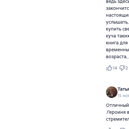
ведь здес
закончитс
настоящим
услышать, 
купить св
куча таки
книга для
временных
возраста, 
14
2
Тать
15 но
Отличный 
.Героиня 
стремител