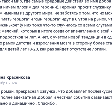
ь такой мир, где самые бредовые действия во имя добра
я ничем плохим для героини). Героиня просит служанку
 именем из другого мира, не заботясь о том, что их мо
"мать герцога" и "сын герцога" идут в 6 утра на рынок, ч
еженькое" (у них тоже что-то случилось со всеми слугами
х мелочей, которые в итоге создают впечатление о всей к
 подростков 14 лет. А нет, с учетом новой тенденции в с
 рамок детства и взросления мозга в сторону более ст
для детей лет 18-20, как раз зайдет отсутствие логики.
яна Красникова
ября 2024
роман, прекрасная озвучка , что добавляет послевкусие
вполне адекватная ,добрая и честная события оазвиваю
ьно и динамично . Спасибо .