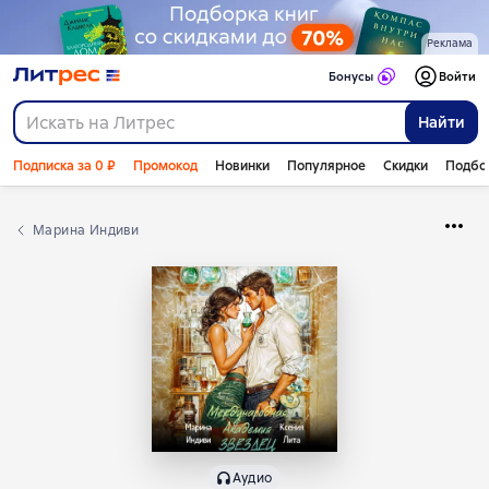
Реклама
Бонусы
Войти
Найти
Подписка за 0 ₽
Промокод
Новинки
Популярное
Скидки
Подбо
Марина Индиви
Аудио