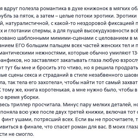
я вдруг полезла романтика в духе книжонок в мягких об
убль за пяток, а затем – целые потоки эротики. Эротики
, натуралистичной, с какой-то нездоровой фиксацией 
х и глотании спермы, а для пущей высокудуховности вс
ровано шаблонными мимими-сценами с целованием в м
нием ЕГО большим пальцем всех частей женских тел и
мантическими нежностями, которые обычно умиляют 13
анфиков, но заставляют закатывать глаза любую взрос
от тут бы мне и бросить это чтиво, но я решила продрать
ые сцены секса и страданий в стиле незабвенного шаов
ла, так тела его захотела», чтобы найти тот самый захв
К тому же, книга коротенькая, а мне нужно было, чтобы в
о время уборки.
я весь триллер просчитала. Минус пару мелких деталей, 
 поняла всю уже после двух третей книжки, включая тот
финт ушами, потрясший всех. Если вы не просчитаете, 
ивиться в финале, что спасет роман для вас. В моих глаз
сти не смогло.