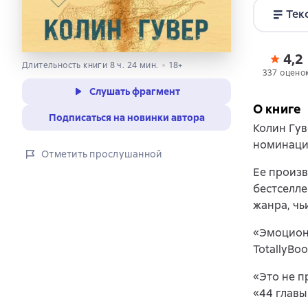
Тек
4,2
Длительность книги 8 ч. 24 мин.
18+
337 оцено
Слушать фрагмент
О книге
Подписаться на новинки автора
Колин Гув
номинаци
Отметить прослушанной
Ее произв
бестселле
жанра, чь
«Эмоциона
TotallyBo
«Это не п
«44 главы