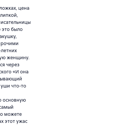
ложках, цена
 липкой,
писательницы
ё это было
акушку,
 прочими
-летних
лую женщину.
ся через
ского «И она
атывающий
 уши что-то
но основную
 самый
то можете
ах этот ужас