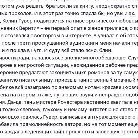
 потом уже решать, браться ли за книгу, неоднократно с
ых проколов. И в этот раз точно спасла бы, но увы и ах.
, Колин Гувер подвизается на ниве эротическо-любовны
невник Верити» – ее первый опыт в жанре триллера, о 
е отозвался с восторгом в интернете. А узнала я об этом
после трети прослушанной аудиокниги меня начали те
и я пошла в Гугл. И суду всё стало ясно, блин.
вости ради, началось всё вполне многообещающе. Слу
ероев в непростой ситуации, неожиданное рабочее пр
героине предлагают закончить цикл романов за ту саму
анную писательницу, приезд в таинственный мрачный 
обняке всё разыграно по знакомым нотам: красавец-хозяи
ена на втором этаже, пугающие звуки и неправдоподо
я. Да-да, тень мистера Рочестера явственно завитала 
и только слепому, глухому и немому читателю на стало 
ом вдохновилась Гувер, выписывая антураж для своего 
бавила прямолинейность автора, но на тот момент еще 
о я ждала леденящих тайн прошлого и зловещих прогно