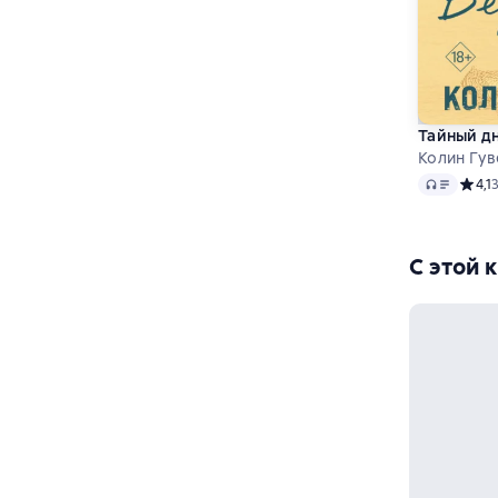
Тайный д
Колин Гув
Аудио
Средн
4,1
С этой 