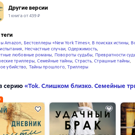
Другие версии
1 книга от 439 ₽
 теги
ры Amazon
,
Бестселлеры «New York Times»
,
В поисках истины
,
В
испытания
,
Несчастные случаи
,
Одержимость
,
тные любовные романы
,
Повороты судьбы
,
Превратности суд
ческие триллеры
,
Семейные тайны
,
Страсть
,
Страшные тайны
,
ое убийство
,
Тайны прошлого
,
Триллеры
в серию
«
Tok. Слишком близко. Семейные т
ж