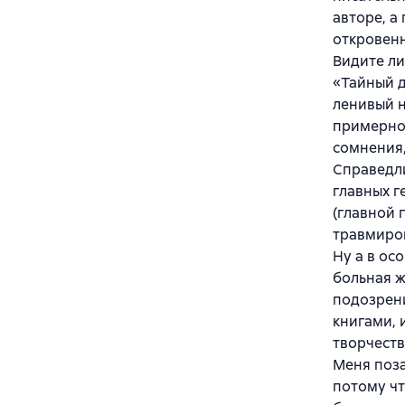
авторе, а
откровенн
Видите ли
«Тайный д
ленивый н
примерно 
сомнения, 
Справедли
главных г
(главной 
травмиров
Ну а в ос
больная ж
подозрени
книгами, 
творчеств
Меня поза
потому чт