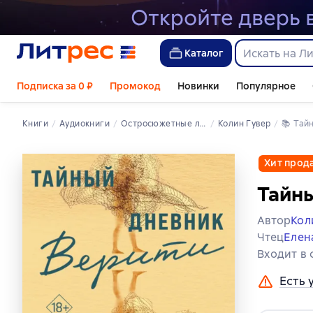
Каталог
Подписка за 0 ₽
Промокод
Новинки
Популярное
Книги
Аудиокниги
остросюжетные любовные романы
Колин Гувер
📚 
Тай
Хит прод
Тайны
Автор
Кол
Чтец
Елен
Входит в
Есть 