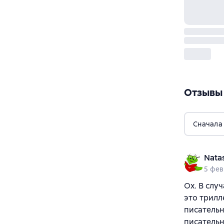
Отзывы
Сначала
Nata
5 фев
Ох. В слу
это трилл
писательн
писательн