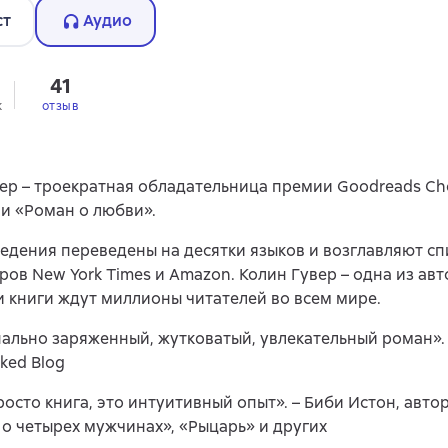
ст
Аудио
41
к
отзыв
ер – троекратная обладательница премии Goodreads Cho
и «Роман о любви».
едения переведены на десятки языков и возглавляют сп
ров New York Times и Amazon. Колин Гувер – одна из авт
и книги ждут миллионы читателей во всем мире.
льно заряженный, жутковатый, увлекательный роман».
oked Blog
росто книга, это интуитивный опыт». – Биби Истон, авто
 о четырех мужчинах», «Рыцарь» и других