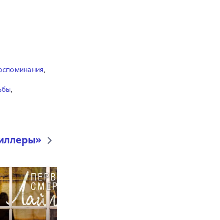
оспоминания
,
ьбы
,
риллеры
»