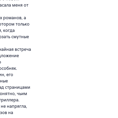
пасала меня от
х романов, а
котором только
, когда
рзать смутные
чайная встреча
едложение
ю
особняк.
н, его
бные
над страницами
понятно, чьим
триллера.
не напрягла,
зов на