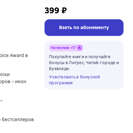
399 ₽
Взять по абонементу
Начислим +
17
ice Award в
Покупайте книги и получайте
бонусы в Литрес, Читай-городе и
Буквоеде.
иски
Участвовать в бонусной
оров – икон
программе
 –
р бестселлеров