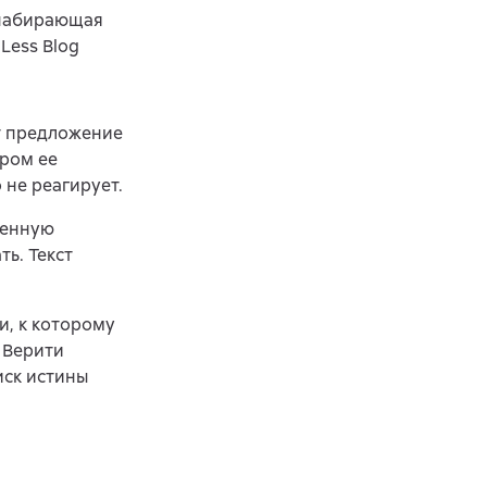
о набирающая
Less Blog
т предложение
ором ее
 не реагирует.
ченную
ь. Текст
и, к которому
 Верити
иск истины