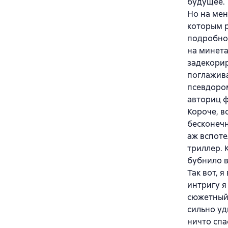
будущее.
Но на мен
которым р
подробной
на минета
задекори
поглажива
псевдоро
авториц ф
Короче, в
бесконечн
аж вспоте
триллер. 
бубнило в
Так вот, 
интригу я
сюжетный 
сильно уд
ничто спа