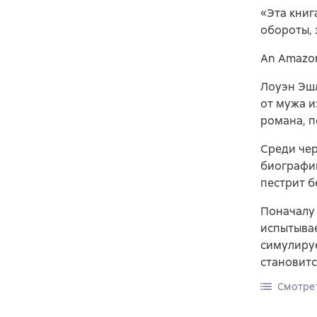
«Эта книг
обороты, 
An Amazon 
Лоуэн Эш
от мужа и
романа, п
Среди че
биографию
пестрит б
Поначалу 
испытывае
симулируе
становитс
Смотре