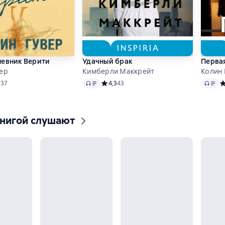
невник Верити
Удачный брак
Перва
ер
Кимберли Маккрейт
Колин 
Аудио
Аудио
ий рейтинг 4,1 на основе 337 оценок
337
Средний рейтинг 4,3 на основе 43 оцено
4,3
43
С
книгой слушают