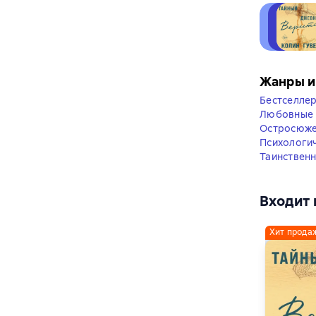
Жанры и
Бестселле
Любовные 
Остросюже
Психологи
Таинственн
Входит 
Хит прода