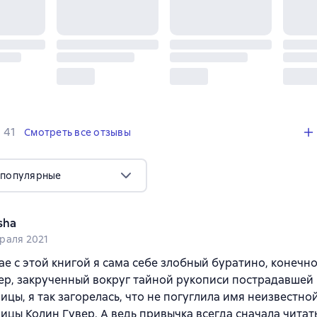
,
41 отзыв
41
Смотреть все отзывы
 популярные
sha
раля 2021
чае с этой книгой я сама себе злобный буратино, конечно
ер, закрученный вокруг тайной рукописи пострадавшей 
ицы, я так загорелась, что не погуглила имя неизвестно
ицы Колин Гувер. А ведь привычка всегда сначала читат