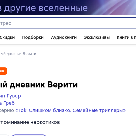
Скидки
Подборки
Аудиокниги
Эксклюзивы
Книги в 
ный дневник Верити
аж
й дневник Верити
ин Гувер
а Греб
 серию
«Tok. Слишком близко. Семейные триллеры»
упоминание наркотиков