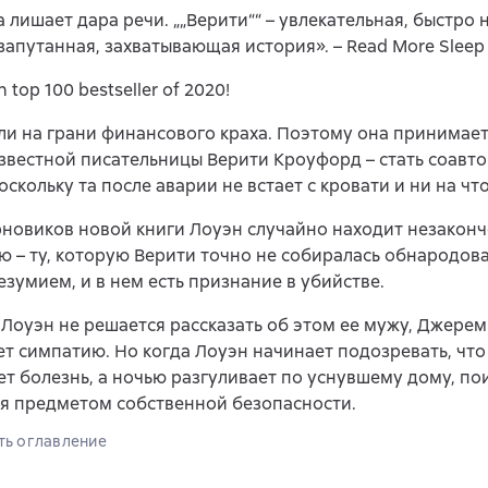
а лишает дара речи. „„Верити““ – увлекательная, быстр
запутанная, захватывающая история». – Read More Sleep 
top 100 bestseller of 2020!
ли на грани финансового краха. Поэтому она принимае
звестной писательницы Верити Кроуфорд – стать соавт
оскольку та после аварии не встает с кровати и ни на что
рновиков новой книги Лоуэн случайно находит незакон
 – ту, которую Верити точно не собиралась обнародоват
езумием, и в нем есть признание в убийстве.
Лоуэн не решается рассказать об этом ее мужу, Джерем
т симпатию. Но когда Лоуэн начинает подозревать, что
т болезнь, а ночью разгуливает по уснувшему дому, по
я предметом собственной безопасности.
ть оглавление