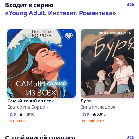
Входит в серию
Все
«
Young Adult. Инстахит. Романтика
»
Самый синий из всех
Буря
Екатерина Бордон
Зина Кузнецова
Аудио
Аудио
Средний рейтинг 4,8 на основе 110 оценок
4,8
110
Средний рейтинг 3,8 на о
3,8
12
по подписке
по подписке
С этой книгой слушают
Все