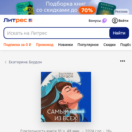
Реклама
Бонусы
Войти
Найти
Подписка за 0 ₽
Промокод
Новинки
Популярное
Скидки
Подбо
Екатерина Бордон
Длительность книги 10 ч. 48 мин.
2024
год
16+